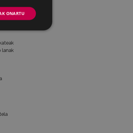
AK ONARTU
lkateak
o lanak
a
tela