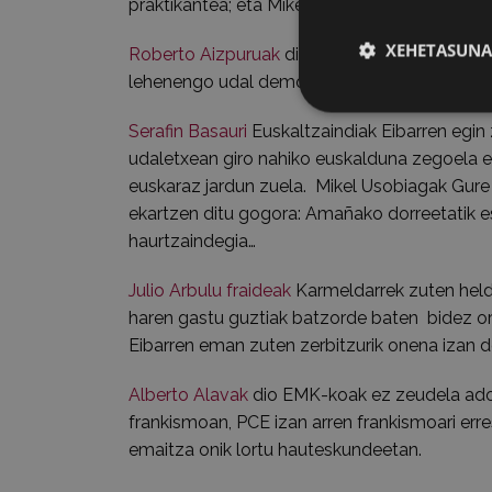
praktikantea; eta Mikel Usobiaga Iriondo, Gure
XEHETASUNA
Roberto Aizpuruak
dio Franco hil aurretik as
lehenengo udal demokratikoko zinegotzia iza
Serafin Basauri
Euskaltzaindiak Eibarren egin 
udaletxean giro nahiko euskalduna zegoela es
euskaraz jardun zuela. Mikel Usobiagak Gure 
ekartzen ditu gogora: Amañako dorreetatik e
haurtzaindegia…
Julio Arbulu fraideak
Karmeldarrek zuten held
haren gastu guztiak batzorde baten bidez or
Eibarren eman zuten zerbitzurik onena izan del
Alberto Alavak
dio EMK-koak ez zeudela ados 
frankismoan, PCE izan arren frankismoari erres
emaitza onik lortu hauteskundeetan.