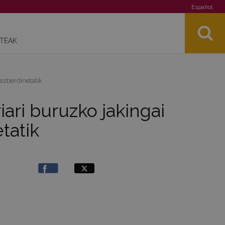
Español
STEAK
 ezberdinetatik
iari buruzko jakingai
tatik