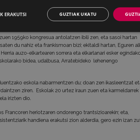
 Herria elkarteko kidea.
K ERAKUTSI
GUZTIAK UKATU
GUZTI
katasun pixka bat gehiago nabaritzen hasi zirela, eta Eibarko
n zen garaiko kontuak kontatzen ditu.
zuen 1959ko kongresua antolatzen ibili zen, eta sasoi hartan
aten du nahiz eta frankismoan bizi; ekitaldi hartan, Eguren a
Herria auzo-elkartearen sorrera eta elkarlanari esker egindak
skolarako bidea, udalbusa, Arratebideko lehenengo
uentzako eskola nabarmentzen du; doan zen ikasleentzat et
daintzen ziren. Eskolak 20 urtez iraun zuen eta karmeldarrek
a irizten dio.
Francoren heriotzaren ondorengo trantsizioarekin; eta,
istentziarik handiena erakutsi zion alderdia, gero ezin izan zu