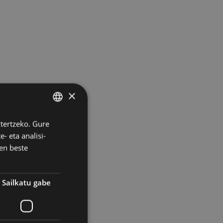
×
ztertzeko. Gure
BASQUE
- eta analisi-
SPANISH
en beste
o
Sailkatu gabe
olo,