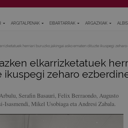
R
ARGITALPENAK
EIBARTARRAK
ARGAZKIAK
ALBI
rrizketatuek herriari buruzko jakingai asko ematen dituzte ikuspegi zeharo
azken elkarrizketatuek herr
 ikuspegi zeharo ezberdine
Arbulu, Serafin Basauri, Felix Berraondo, Augusto
si-Isasmendi, Mikel Usobiaga eta Andresi Zabala.