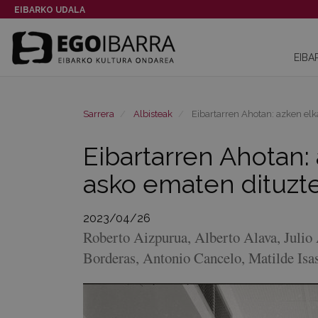
EIBARKO UDALA
EIBA
Sarrera
Albisteak
Eibartarren Ahotan: azken elka
Eibartarren Ahotan: 
asko ematen dituzte
2023/04/26
Roberto Aizpurua, Alberto Alava, Julio 
Borderas, Antonio Cancelo, Matilde Isa