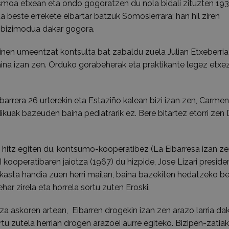
lismoa etxean eta ondo gogoratzen du nola bidali zituzten 19
 beste errekete eibartar batzuk Somosierrara; han hil ziren
ko bizimodua dakar gogora.
en umeentzat kontsulta bat zabaldu zuela Julian Etxeberria
aina izan zen. Orduko gorabeherak eta praktikante legez etxe
Eibarrera 26 urterekin eta Estaziño kalean bizi izan zen, Carmen
ikuak bazeuden baina pediatrarik ez. Bere bitartez etorri zen
hitz egiten du, kontsumo-kooperatibez (La Eibarresa izan z
II kooperatibaren jaiotza (1967) du hizpide, Jose Lizari presid
kasta handia zuen herri mailan, baina bazekiten hedatzeko b
r zirela eta horrela sortu zuten Eroski.
 askoren artean, Eibarren drogekin izan zen arazo larria da
 zutela herrian drogen arazoei aurre egiteko. Bizipen-zatiak