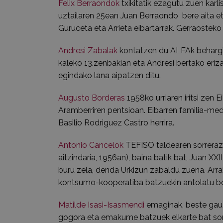
Felix Berraondok
txikitatik ezagutu zuen kar
uztailaren 25ean Juan Berraondo bere aita eta
Guruceta eta Arrieta eibartarrak. Gerraoste
Andresi Zabalak
kontatzen du ALFAk behargin
kaleko 13.zenbakian eta Andresi bertako eriz
egindako lana aipatzen ditu.
Augusto Borderas
1958ko urriaren iritsi zen 
Aramberriren pentsioan. Eibarren familia-med
Basilio Rodriguez Castro herrira.
Antonio Cancelok
TEFISO taldearen sorreraz 
aitzindaria, 1956an), baina batik bat, Juan XXI
buru zela, denda Urkizun zabaldu zuena. Arra
kontsumo-kooperatiba batzuekin antolatu beha
Matilde Isasi-Isasmendi
emaginak, beste gauza
gogora eta emakume batzuek elkarte bat sortu