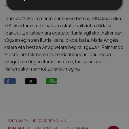
Espainiako txapelketan lortutako bigarren postua.
Ibarkurutzeko iturriaren aurreneko berriak 1884koak dira,
118 eibartarrek urte hartan eskatu baitzioten Udalari
Ibarkurutze kalean ura edateko iturria egiteko. Azkenean,
1892an egin zen iturria, kainu bikoa, bata, Maria Angela
kalera eta bestea Arraguetara begira. 1944an, Raimundo
Alberdi arkitektoaren zuzendaritzapean, gaur egun
ezagutzen dugun iturria jaso zen, lau kainukoa,
Nafarroako marmol zuriarekin egina.
Partekatu
WEB MAPA
IRISGARRITASUNA
KONTAKTUA
BATZORDEA
LEGE OHARRA