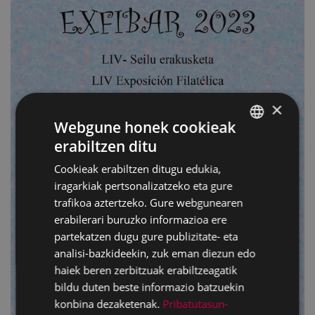
×
Webgune honek cookieak
erabiltzen ditu
BASQUE
Cookieak erabiltzen ditugu edukia,
SPANISH
iragarkiak pertsonalizatzeko eta gure
trafikoa aztertzeko. Gure webgunearen
erabilerari buruzko informazioa ere
partekatzen dugu gure publizitate- eta
analisi-bazkideekin, zuk eman diezun edo
haiek beren zerbitzuak erabiltzeagatik
bildu duten beste informazio batzuekin
konbina dezaketenak.
Pribatutasun-