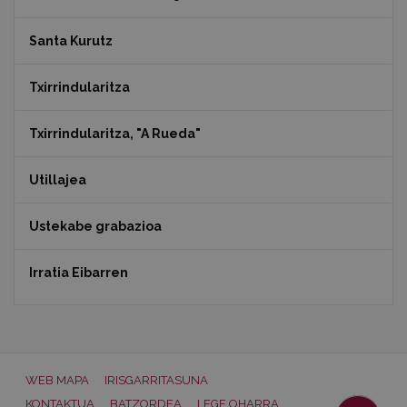
Santa Kurutz
Txirrindularitza
Txirrindularitza, "A Rueda"
Utillajea
Ustekabe grabazioa
Irratia Eibarren
WEB MAPA
IRISGARRITASUNA
KONTAKTUA
BATZORDEA
LEGE OHARRA