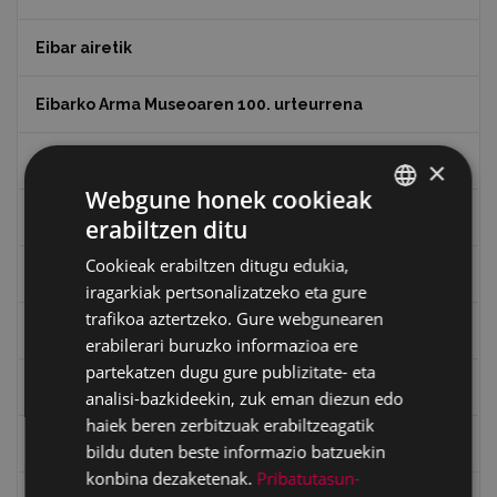
Eibar airetik
Eibarko Arma Museoaren 100. urteurrena
Eibarko baserriak
×
Webgune honek cookieak
Eibarko mugarrien itzulia
erabiltzen ditu
BASQUE
Cookieak erabiltzen ditugu edukia,
SPANISH
Eibarko mugarrien itzulia - Iparraldea
iragarkiak pertsonalizatzeko eta gure
trafikoa aztertzeko. Gure webgunearen
Eibartarren ahotan
erabilerari buruzko informazioa ere
partekatzen dugu gure publizitate- eta
Emakumeak
analisi-bazkideekin, zuk eman diezun edo
haiek beren zerbitzuak erabiltzeagatik
Errepublika
bildu duten beste informazio batzuekin
konbina dezaketenak.
Pribatutasun-