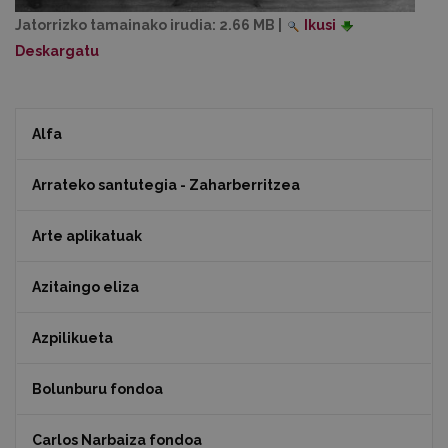
Jatorrizko tamainako irudia:
2.66 MB
|
Ikusi
Deskargatu
Alfa
Arrateko santutegia - Zaharberritzea
Arte aplikatuak
Azitaingo eliza
Azpilikueta
Bolunburu fondoa
Carlos Narbaiza fondoa