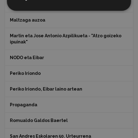
Koko Dantzak
Maltzaga auzoa
Martin eta Jose Antonio Azpilikueta - "Atzo goizeko
ipuinak"
NODO eta Eibar
Periko Iriondo
Periko Iriondo, Eibar laino artean
Propaganda
Romualdo Galdos Baertel
San Andres Eskolaren 50. Urteurrena