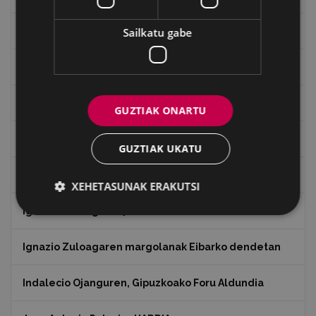
Errepublika
Sailkatu gabe
Gerra
Gerra Zibilaren Interpretazio Zentroa
GUZTIAK ONARTU
Gerrako umeak
GUZTIAK UKATU
Historia
XEHETASUNAK ERAKUTSI
Ignacio Zuloaga (1870-2020)
Ignazio Zuloagaren margolanak Eibarko dendetan
Indalecio Ojanguren, Gipuzkoako Foru Aldundia