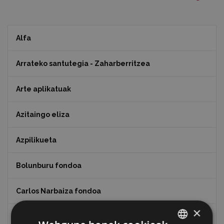
Alfa
Arrateko santutegia - Zaharberritzea
Arte aplikatuak
Azitaingo eliza
Azpilikueta
Bolunburu fondoa
Carlos Narbaiza fondoa
×
Eibar airetik