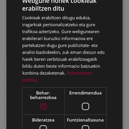
Webgune honek cookieak
erabiltzen ditu
BASQUE
Eibarko Arma Museoaren 100. urteurrena
Cookieak erabiltzen ditugu edukia,
SPANISH
iragarkiak pertsonalizatzeko eta gure
Eibarko baserriak
trafikoa aztertzeko. Gure webgunearen
Aginaga ballaria
erabilerari buruzko informazioa ere
partekatzen dugu gure publizitate- eta
Arrate baillaria
analisi-bazkideekin, zuk eman diezun edo
Gorosta baillaria
haiek beren zerbitzuak erabiltzeagatik
Kinarra baillaria
bildu duten beste informazio batzuekin
Mandiola baillaria
konbina dezaketenak.
Pribatutasun-
politika
Eibarko mugarrien itzulia
Behar-
Errendimendua
beharrezkoa
Eibarko mugarrien itzulia - Iparraldea
Eibartarren ahotan
Bideratzea
Funtzionaltasuna
Emakumeak