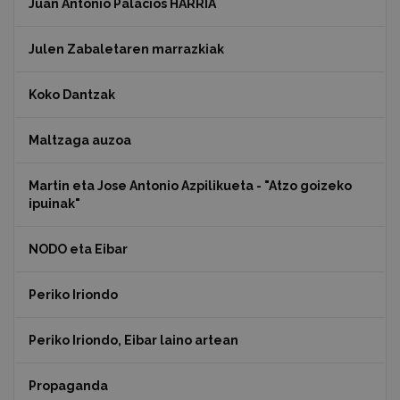
Juan Antonio Palacios HARRIA
Julen Zabaletaren marrazkiak
Koko Dantzak
Maltzaga auzoa
Martin eta Jose Antonio Azpilikueta - "Atzo goizeko
ipuinak"
NODO eta Eibar
Periko Iriondo
Periko Iriondo, Eibar laino artean
Propaganda