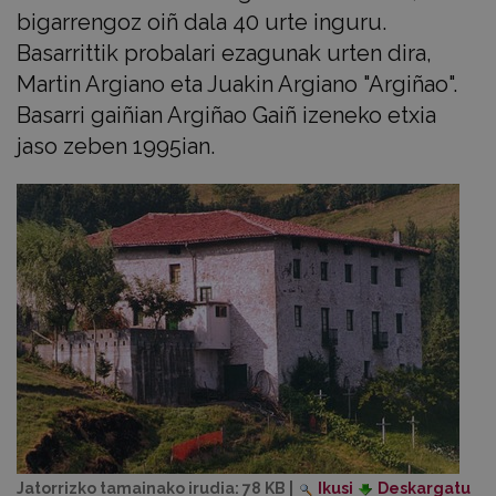
bigarrengoz oiñ dala 40 urte inguru.
Basarrittik probalari ezagunak urten dira,
Martin Argiano eta Juakin Argiano "Argiñao".
Basarri gaiñian Argiñao Gaiñ izeneko etxia
jaso zeben 1995ian.
Jatorrizko tamainako irudia:
78 KB
|
Ikusi
Deskargatu