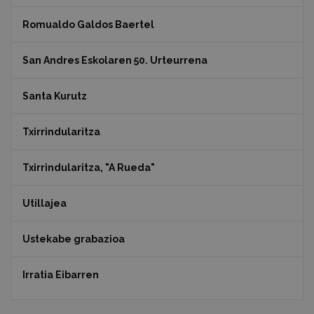
Romualdo Galdos Baertel
San Andres Eskolaren 50. Urteurrena
Santa Kurutz
Txirrindularitza
Txirrindularitza, "A Rueda"
Utillajea
Ustekabe grabazioa
Irratia Eibarren