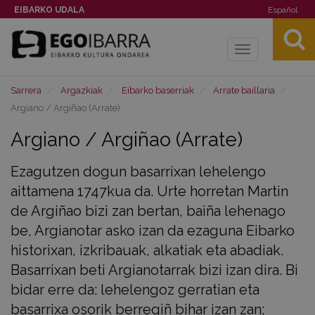
EIBARKO UDALA
Español
Toggle
navigation
Sarrera
Argazkiak
Eibarko baserriak
Arrate baillaria
Argiano / Argiñao (Arrate)
Argiano / Argiñao (Arrate)
Ezagutzen dogun basarrixan lehelengo
aittamena 1747kua da. Urte horretan Martin
de Argiñao bizi zan bertan, baiña lehenago
be, Argianotar asko izan da ezaguna Eibarko
historixan, izkribauak, alkatiak eta abadiak.
Basarrixan beti Argianotarrak bizi izan dira. Bi
bidar erre da: lehelengoz gerratian eta
basarrixa osorik berregiñ bihar izan zan;