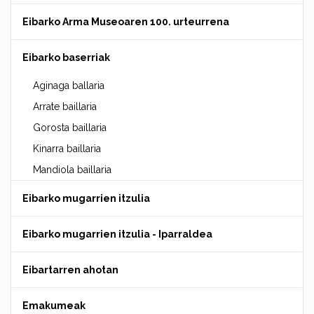
Eibarko Arma Museoaren 100. urteurrena
Eibarko baserriak
Aginaga ballaria
Arrate baillaria
Gorosta baillaria
Kinarra baillaria
Mandiola baillaria
Eibarko mugarrien itzulia
Eibarko mugarrien itzulia - Iparraldea
Eibartarren ahotan
Emakumeak