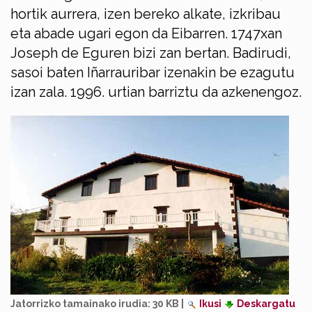
hortik aurrera, izen bereko alkate, izkribau
eta abade ugari egon da Eibarren. 1747xan
Joseph de Eguren bizi zan bertan. Badirudi,
sasoi baten Iñarrauribar izenakin be ezagutu
izan zala. 1996. urtian barriztu da azkenengoz.
Jatorrizko tamainako irudia:
30 KB
|
Ikusi
Deskargatu