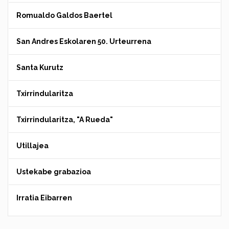
Romualdo Galdos Baertel
San Andres Eskolaren 50. Urteurrena
Santa Kurutz
Txirrindularitza
Txirrindularitza, "A Rueda"
Utillajea
Ustekabe grabazioa
Irratia Eibarren