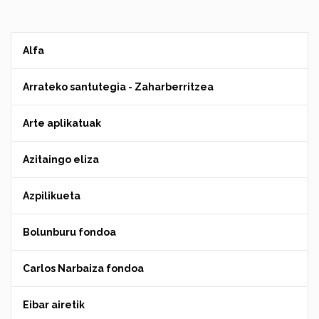
Alfa
Arrateko santutegia - Zaharberritzea
Arte aplikatuak
Azitaingo eliza
Azpilikueta
Bolunburu fondoa
Carlos Narbaiza fondoa
Eibar airetik