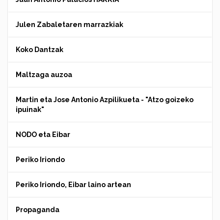
Julen Zabaletaren marrazkiak
Koko Dantzak
Maltzaga auzoa
Martin eta Jose Antonio Azpilikueta - "Atzo goizeko
ipuinak"
NODO eta Eibar
Periko Iriondo
Periko Iriondo, Eibar laino artean
Propaganda