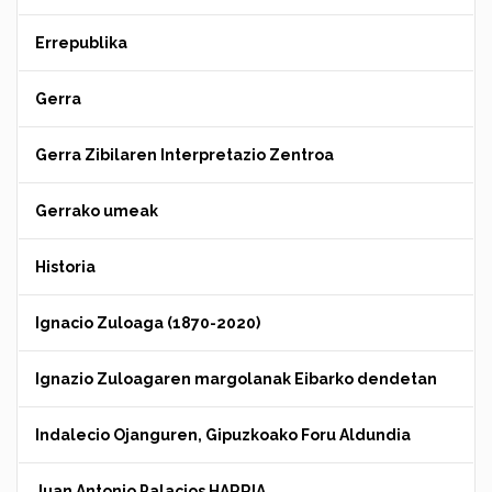
Errepublika
Gerra
Gerra Zibilaren Interpretazio Zentroa
Gerrako umeak
Historia
Ignacio Zuloaga (1870-2020)
Ignazio Zuloagaren margolanak Eibarko dendetan
Indalecio Ojanguren, Gipuzkoako Foru Aldundia
Juan Antonio Palacios HARRIA