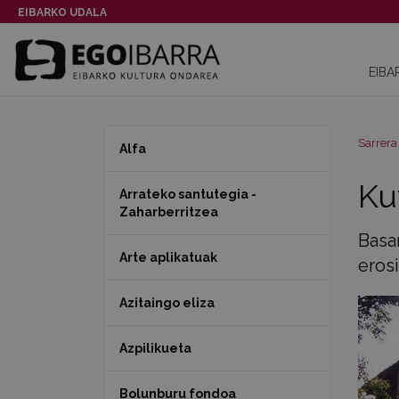
EIBARKO UDALA
EIBA
Sarrera
Alfa
Ku
Arrateko santutegia -
Zaharberritzea
Basar
Arte aplikatuak
erosi
Azitaingo eliza
Azpilikueta
Bolunburu fondoa