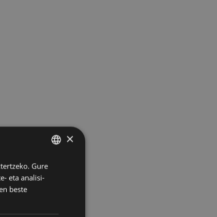
×
ztertzeko. Gure
BASQUE
- eta analisi-
SPANISH
en beste