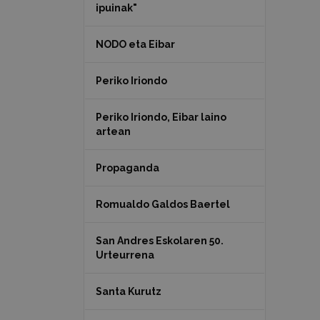
ipuinak"
NODO eta Eibar
Periko Iriondo
Periko Iriondo, Eibar laino
artean
Propaganda
Romualdo Galdos Baertel
San Andres Eskolaren 50.
Urteurrena
Santa Kurutz