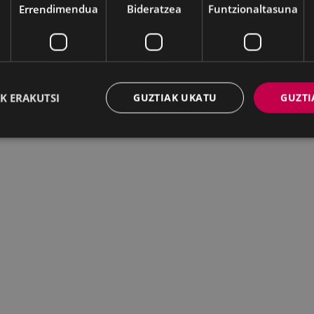
Errendimendua
Bideratzea
Funtzionaltasuna
K ERAKUTSI
GUZTIAK UKATU
GUZTI