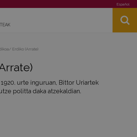
Español
STEAK
ikoa/ Erdiko (Arrate)
Arrate)
1920. urte inguruan, Bittor Uriartek
utze politta daka atzekaldian.