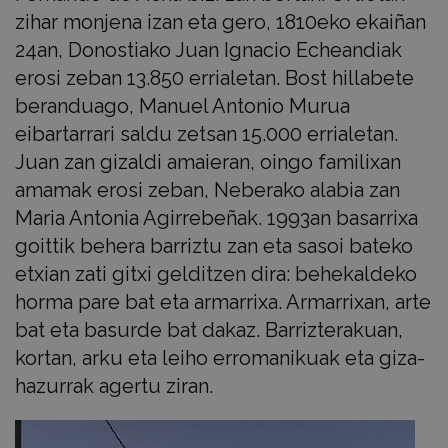
zihar monjena izan eta gero, 1810eko ekaiñan
24an, Donostiako Juan Ignacio Echeandiak
erosi zeban 13.850 errialetan. Bost hillabete
beranduago, Manuel Antonio Murua
eibartarrari saldu zetsan 15.000 errialetan.
Juan zan gizaldi amaieran, oingo familixan
amamak erosi zeban, Neberako alabia zan
Maria Antonia Agirrebeñak. 1993an basarrixa
goittik behera barriztu zan eta sasoi bateko
etxian zati gitxi gelditzen dira: behekaldeko
horma pare bat eta armarrixa. Armarrixan, arte
bat eta basurde bat dakaz. Barrizterakuan,
kortan, arku eta leiho erromanikuak eta giza-
hazurrak agertu ziran.