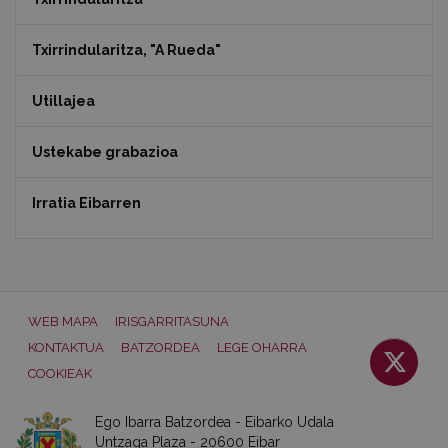
Txirrindularitza, "A Rueda"
Utillajea
Ustekabe grabazioa
Irratia Eibarren
WEB MAPA
IRISGARRITASUNA
KONTAKTUA
BATZORDEA
LEGE OHARRA
COOKIEAK
Ego Ibarra Batzordea - Eibarko Udala
Untzaga Plaza - 20600 Eibar