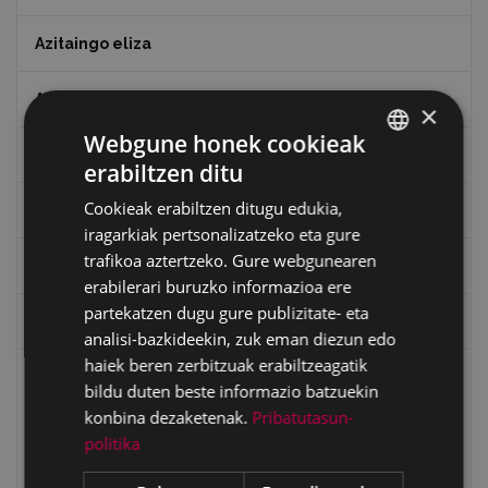
Azitaingo eliza
Azpilikueta
×
Webgune honek cookieak
Bolunburu fondoa
erabiltzen ditu
BASQUE
Cookieak erabiltzen ditugu edukia,
Carlos Narbaiza fondoa
SPANISH
iragarkiak pertsonalizatzeko eta gure
trafikoa aztertzeko. Gure webgunearen
Eibar airetik
erabilerari buruzko informazioa ere
partekatzen dugu gure publizitate- eta
Eibarko Arma Museoaren 100. urteurrena
analisi-bazkideekin, zuk eman diezun edo
haiek beren zerbitzuak erabiltzeagatik
Eibarko baserriak
bildu duten beste informazio batzuekin
konbina dezaketenak.
Pribatutasun-
Aginaga ballaria
politika
Arrate baillaria
Gorosta baillaria