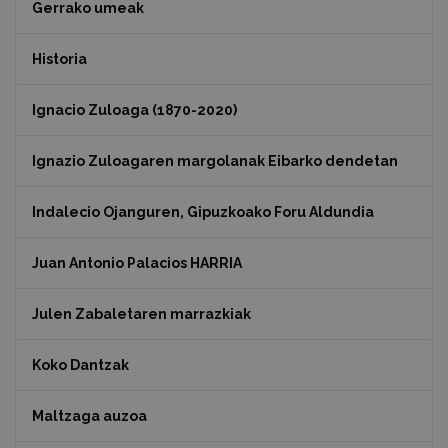
Gerrako umeak
Historia
Ignacio Zuloaga (1870-2020)
Ignazio Zuloagaren margolanak Eibarko dendetan
Indalecio Ojanguren, Gipuzkoako Foru Aldundia
Juan Antonio Palacios HARRIA
Julen Zabaletaren marrazkiak
Koko Dantzak
Maltzaga auzoa