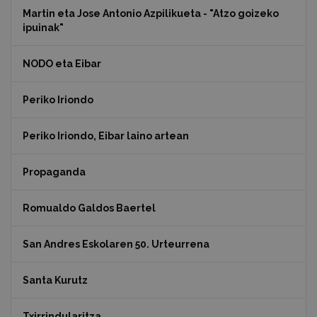
Martin eta Jose Antonio Azpilikueta - "Atzo goizeko
ipuinak"
NODO eta Eibar
Periko Iriondo
Periko Iriondo, Eibar laino artean
Propaganda
Romualdo Galdos Baertel
San Andres Eskolaren 50. Urteurrena
Santa Kurutz
Txirrindularitza