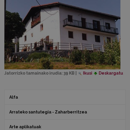
Jatorrizko tamainako irudia:
39 KB
|
Ikusi
Deskargatu
Alfa
Arrateko santutegia - Zaharberritzea
Arte aplikatuak