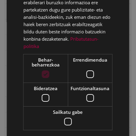
erabilerari buruzko informazioa ere
partekatzen dugu gure publizitate- eta
Eibarko mugarrien itzulia
analisi-bazkideekin, zuk eman diezun edo
haiek beren zerbitzuak erabiltzeagatik
Eibarko mugarrien itzulia - Iparraldea
bildu duten beste informazio batzuekin
konbina dezaketenak.
Pribatutasun-
Eibartarren ahotan
politika
Emakumeak
Behar-
Errendimendua
beharrezkoa
Errepublika
Bideratzea
Funtzionaltasuna
Gerra
Gerra Zibilaren Interpretazio Zentroa
Sailkatu gabe
Gerrako umeak
Historia