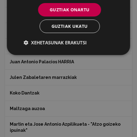
GUZTIAK ONARTU
Ignacio Zuloaga (1870-2020)
GUZTIAK UKATU
Ignazio Zuloagaren margolanak Eibarko dendetan
XEHETASUNAK ERAKUTSI
Indalecio Ojanguren, Gipuzkoako Foru Aldundia
Juan Antonio Palacios HARRIA
Julen Zabaletaren marrazkiak
Koko Dantzak
Maltzaga auzoa
Martin eta Jose Antonio Azpilikueta - "Atzo goizeko
ipuinak"