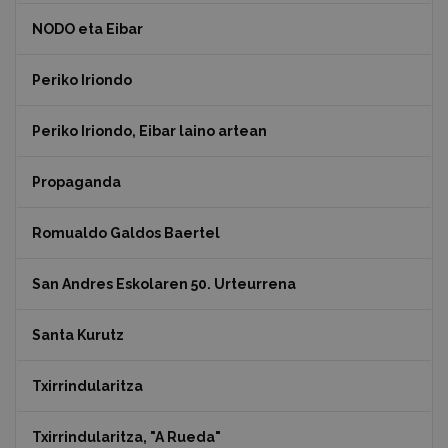
NODO eta Eibar
Periko Iriondo
Periko Iriondo, Eibar laino artean
Propaganda
Romualdo Galdos Baertel
San Andres Eskolaren 50. Urteurrena
Santa Kurutz
Txirrindularitza
Txirrindularitza, "A Rueda"