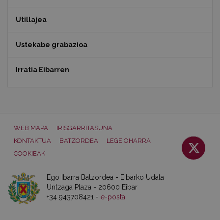
Utillajea
Ustekabe grabazioa
Irratia Eibarren
WEB MAPA
IRISGARRITASUNA
KONTAKTUA
BATZORDEA
LEGE OHARRA
COOKIEAK
Ego Ibarra Batzordea - Eibarko Udala
Untzaga Plaza - 20600 Eibar
+34 943708421 -
e-posta