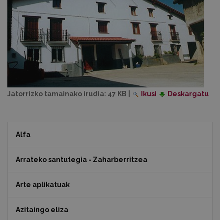
Jatorrizko tamainako irudia:
47 KB
|
Ikusi
Deskargatu
Alfa
Arrateko santutegia - Zaharberritzea
Arte aplikatuak
Azitaingo eliza