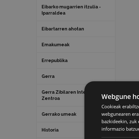
Eibarko mugarrien itzulia -
Iparraldea
Eibartarren ahotan
Emakumeak
Errepublika
Gerra
Gerra Zibilaren Interpretazio
Webgune hon
Zentroa
Cookieak erabiltz
webgunearen erabi
Gerrako umeak
bazkideekin, zuk 
informazio batzu
Historia