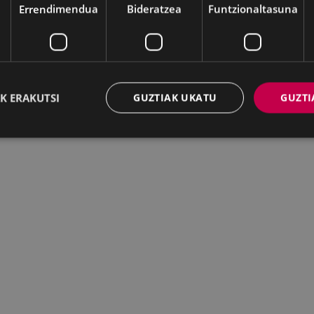
Errendimendua
Bideratzea
Funtzionaltasuna
K ERAKUTSI
GUZTIAK UKATU
GUZTI