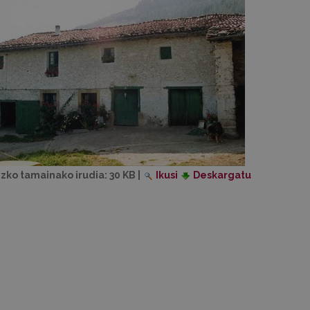
izko tamainako irudia:
30 KB
|
Ikusi
Deskargatu