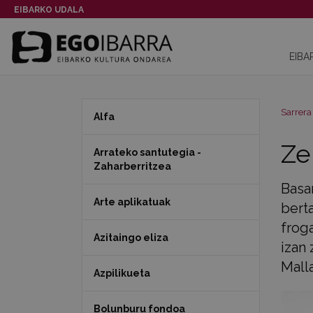
EIBARKO UDALA
EIBA
Sarrera
Alfa
Ze
Arrateko santutegia -
Zaharberritzea
Basa
Arte aplikatuak
bert
froga
Azitaingo eliza
izan 
Malla
Azpilikueta
Bolunburu fondoa