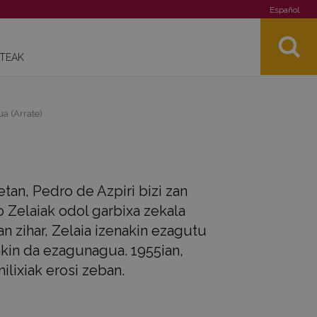
Español
STEAK
ua (Arrate)
tan, Pedro de Azpiri bizi zan
o Zelaiak odol garbixa zekala
n zihar, Zelaia izenakin ezagutu
nakin da ezagunagua. 1955ian,
ilixiak erosi zeban.