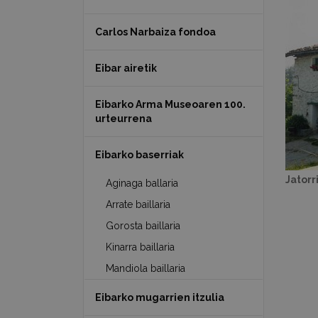
Carlos Narbaiza fondoa
Eibar airetik
Eibarko Arma Museoaren 100.
urteurrena
Eibarko baserriak
Jatorr
Aginaga ballaria
Arrate baillaria
Gorosta baillaria
Kinarra baillaria
Mandiola baillaria
Eibarko mugarrien itzulia