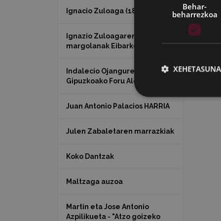
Behar-
Ignacio Zuloaga (1870-2020)
beharrezkoa
Ignazio Zuloagaren
margolanak Eibarko dendetan
XEHETASUNA
Indalecio Ojanguren,
Gipuzkoako Foru Aldundia
Juan Antonio Palacios HARRIA
Julen Zabaletaren marrazkiak
Koko Dantzak
Maltzaga auzoa
Martin eta Jose Antonio
Azpilikueta - "Atzo goizeko