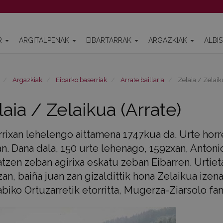
R
ARGITALPENAK
EIBARTARRAK
ARGAZKIAK
ALBI
Argazkiak
Eibarko baserriak
Arrate baillaria
Zelaia / Zelaik
laia / Zelaikua (Arrate)
rrixan lehelengo aittamena 1747kua da. Urte horre
an. Dana dala, 150 urte lehenago, 1592xan, Antoni
tzen zeban agirixa eskatu zeban Eibarren. Urtieta
zan, baiña juan zan gizaldittik hona Zelaikua ize
biko Ortuzarretik etorritta, Mugerza-Ziarsolo fam