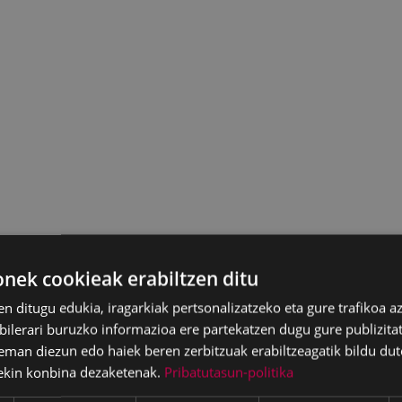
ek cookieak erabiltzen ditu
en ditugu edukia, iragarkiak pertsonalizatzeko eta gure trafikoa a
lerari buruzko informazioa ere partekatzen dugu gure publizitate
eman diezun edo haiek beren zerbitzuak erabiltzeagatik bildu dut
ekin konbina dezaketenak.
Pribatutasun-politika