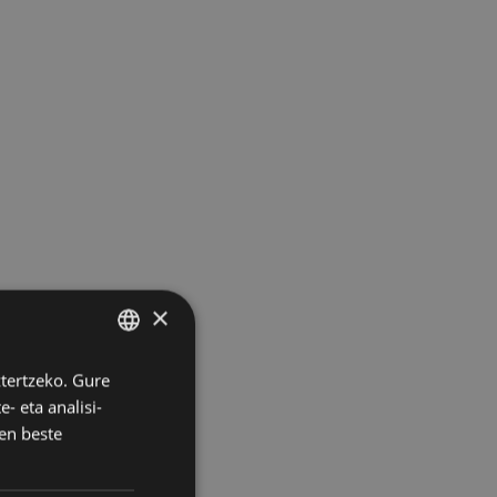
×
ztertzeko. Gure
BASQUE
- eta analisi-
SPANISH
en beste