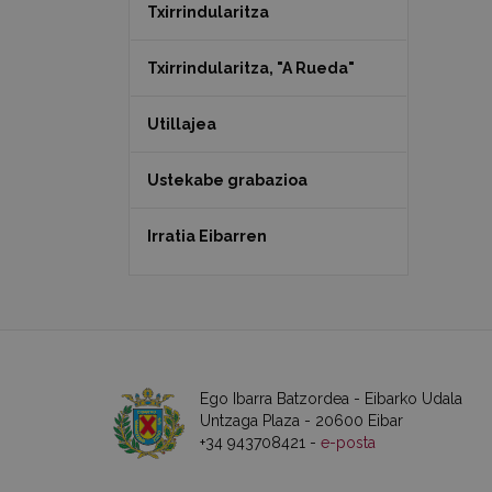
Txirrindularitza
Txirrindularitza, "A Rueda"
Utillajea
Ustekabe grabazioa
Irratia Eibarren
Ego Ibarra Batzordea - Eibarko Udala
Untzaga Plaza - 20600 Eibar
+34 943708421 -
e-posta