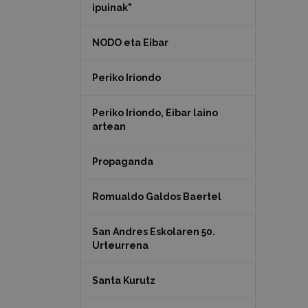
ipuinak"
NODO eta Eibar
Periko Iriondo
Periko Iriondo, Eibar laino
artean
Propaganda
Romualdo Galdos Baertel
San Andres Eskolaren 50.
Urteurrena
Santa Kurutz