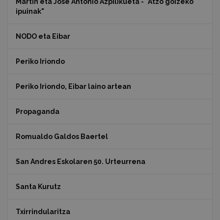
Martin eta Jose Antonio Azpilikueta - "Atzo goizeko
ipuinak"
NODO eta Eibar
Periko Iriondo
Periko Iriondo, Eibar laino artean
Propaganda
Romualdo Galdos Baertel
San Andres Eskolaren 50. Urteurrena
Santa Kurutz
Txirrindularitza