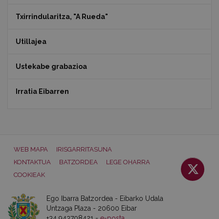
Txirrindularitza, "A Rueda"
Utillajea
Ustekabe grabazioa
Irratia Eibarren
WEB MAPA
IRISGARRITASUNA
KONTAKTUA
BATZORDEA
LEGE OHARRA
COOKIEAK
Ego Ibarra Batzordea - Eibarko Udala
Untzaga Plaza - 20600 Eibar
+34 943708421 -
e-posta