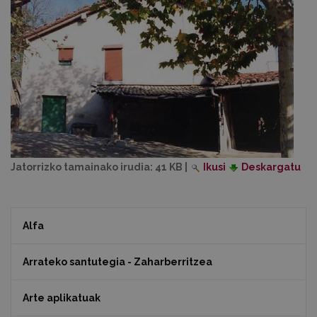
Jatorrizko tamainako irudia:
41 KB
|
Ikusi
Deskargatu
Alfa
Arrateko santutegia - Zaharberritzea
Arte aplikatuak