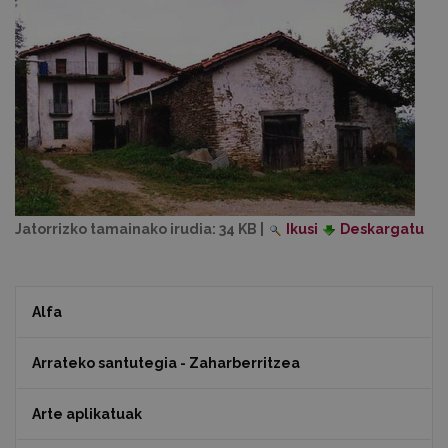
Jatorrizko tamainako irudia:
34 KB
|
Ikusi
Deskargatu
Alfa
Arrateko santutegia - Zaharberritzea
Arte aplikatuak