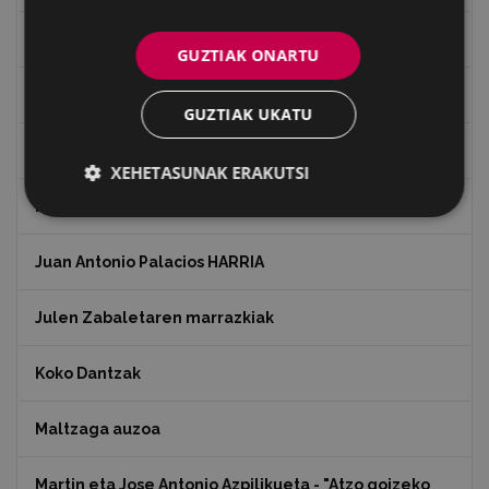
Historia
GUZTIAK ONARTU
Ignacio Zuloaga (1870-2020)
GUZTIAK UKATU
Ignazio Zuloagaren margolanak Eibarko dendetan
XEHETASUNAK ERAKUTSI
Indalecio Ojanguren, Gipuzkoako Foru Aldundia
Juan Antonio Palacios HARRIA
Julen Zabaletaren marrazkiak
Koko Dantzak
Maltzaga auzoa
Martin eta Jose Antonio Azpilikueta - "Atzo goizeko