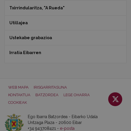
Txirrindularitza, "A Rueda"
Utillajea
Ustekabe grabazioa
Irratia Eibarren
WEB MAPA
IRISGARRITASUNA
KONTAKTUA
BATZORDEA
LEGE OHARRA
COOKIEAK
Ego Ibarra Batzordea - Eibarko Udala
Untzaga Plaza - 20600 Eibar
+34 943708421 -
e-posta