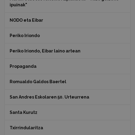
ipuinak"
NODO eta Eibar
Periko Iriondo
Periko Iriondo, Eibar laino artean
Propaganda
Romualdo Galdos Baertel
San Andres Eskolaren 50. Urteurrena
Santa Kurutz
Txirrindularitza