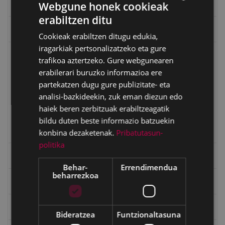
Eibar airetik
Webgune honek cookieak
erabiltzen ditu
BASQUE
Eibarko Arma Museoaren 100. urteurrena
Cookieak erabiltzen ditugu edukia,
SPANISH
iragarkiak pertsonalizatzeko eta gure
Eibarko baserriak
trafikoa aztertzeko. Gure webgunearen
erabilerari buruzko informazioa ere
Aginaga ballaria
partekatzen dugu gure publizitate- eta
Arrate baillaria
analisi-bazkideekin, zuk eman diezun edo
Gorosta baillaria
haiek beren zerbitzuak erabiltzeagatik
bildu duten beste informazio batzuekin
Kinarra baillaria
konbina dezaketenak.
Pribatutasun-
Mandiola baillaria
politika
Eibarko mugarrien itzulia
Behar-
Errendimendua
beharrezkoa
Eibarko mugarrien itzulia - Iparraldea
Eibartarren ahotan
Bideratzea
Funtzionaltasuna