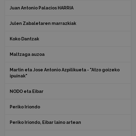
Juan Antonio Palacios HARRIA
Julen Zabaletaren marrazkiak
Koko Dantzak
Maltzaga auzoa
Martin eta Jose Antonio Azpilikueta - "Atzo goizeko
ipuinak"
NODO eta Eibar
Periko Iriondo
Periko Iriondo, Eibar laino artean