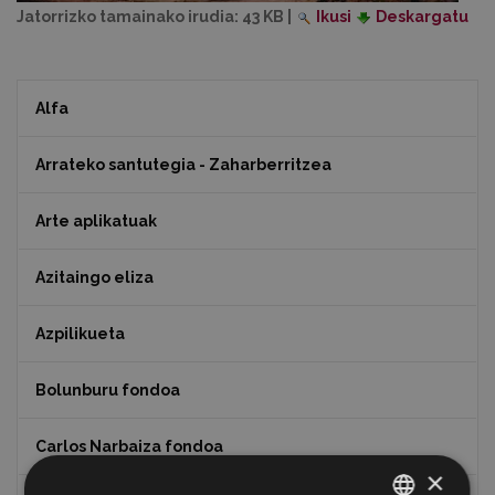
Jatorrizko tamainako irudia:
43 KB
|
Ikusi
Deskargatu
Alfa
Arrateko santutegia - Zaharberritzea
Arte aplikatuak
Azitaingo eliza
Azpilikueta
Bolunburu fondoa
Carlos Narbaiza fondoa
×