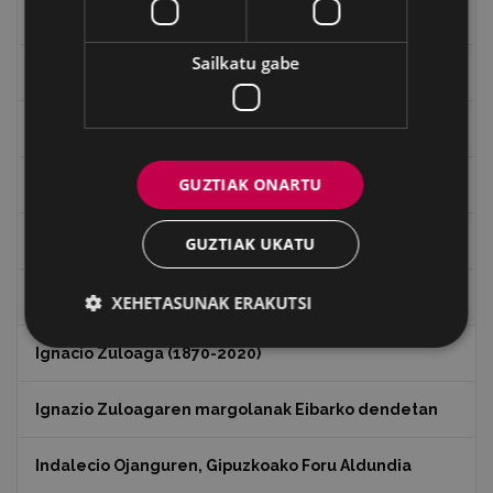
Emakumeak
Sailkatu gabe
Errepublika
Gerra
GUZTIAK ONARTU
Gerra Zibilaren Interpretazio Zentroa
Gerrako umeak
GUZTIAK UKATU
Historia
XEHETASUNAK ERAKUTSI
Ignacio Zuloaga (1870-2020)
Ignazio Zuloagaren margolanak Eibarko dendetan
Indalecio Ojanguren, Gipuzkoako Foru Aldundia