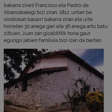
bakarra ziran) Francisco eta Pedro de
Abanzabalegi bizi ziran. 1812. urtian be
oindiokan basarri bakarra ziran eta urte
horretan 30 anega gari eta 36 anega arto batu
zittuen. Juan zan gizaldittik hona gaur
egungo jabien familixia bizi izan da bertan.