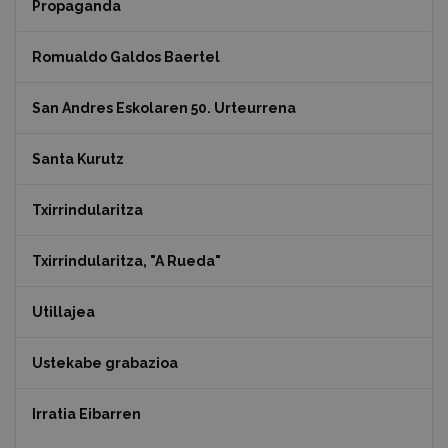
Propaganda
Romualdo Galdos Baertel
San Andres Eskolaren 50. Urteurrena
Santa Kurutz
Txirrindularitza
Txirrindularitza, "A Rueda"
Utillajea
Ustekabe grabazioa
Irratia Eibarren