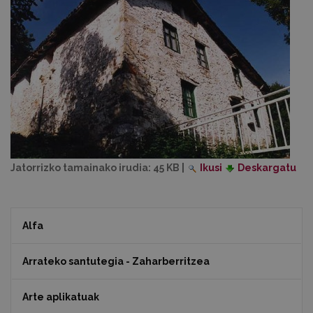
Jatorrizko tamainako irudia:
45 KB
|
Ikusi
Deskargatu
Alfa
Arrateko santutegia - Zaharberritzea
Arte aplikatuak