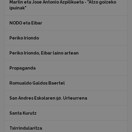
Martin eta Jose Antonio Azpilikueta - "Atzo goizeko
ipuinak"
NODO eta Eibar
Periko Iriondo
Periko Iriondo, Eibar laino artean
Propaganda
Romualdo Galdos Baertel
San Andres Eskolaren 50. Urteurrena
Santa Kurutz
Txirrindularitza