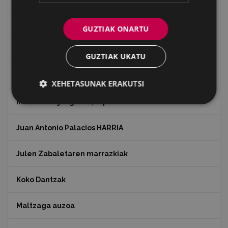
Historia
GUZTIAK ONARTU
Ignacio Zuloaga (1870-2020)
GUZTIAK UKATU
Ignazio Zuloagaren margolanak Eibarko dendetan
XEHETASUNAK ERAKUTSI
Indalecio Ojanguren, Gipuzkoako Foru Aldundia
Juan Antonio Palacios HARRIA
Julen Zabaletaren marrazkiak
Koko Dantzak
Maltzaga auzoa