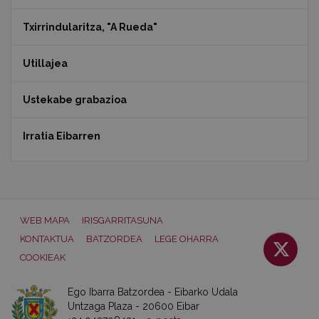
Txirrindularitza, "A Rueda"
Utillajea
Ustekabe grabazioa
Irratia Eibarren
WEB MAPA
IRISGARRITASUNA
KONTAKTUA
BATZORDEA
LEGE OHARRA
COOKIEAK
Ego Ibarra Batzordea - Eibarko Udala
Untzaga Plaza - 20600 Eibar