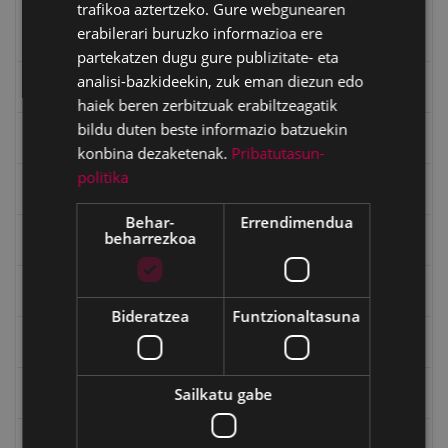
trafikoa aztertzeko. Gure webgunearen
Kinarra baillaria
erabilerari buruzko informazioa ere
Mandiola baillaria
partekatzen dugu gure publizitate- eta
analisi-bazkideekin, zuk eman diezun edo
Eibarko mugarrien itzulia
haiek beren zerbitzuak erabiltzeagatik
bildu duten beste informazio batzuekin
Eibarko mugarrien itzulia - Iparraldea
konbina dezaketenak.
Pribatutasun-
politika
Eibartarren ahotan
Behar-
Errendimendua
beharrezkoa
Emakumeak
Errepublika
Bideratzea
Funtzionaltasuna
Gerra
Sailkatu gabe
Gerra Zibilaren Interpretazio Zentroa
Gerrako umeak