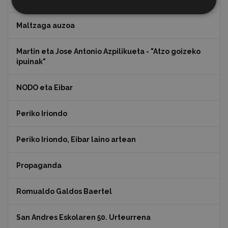
Maltzaga auzoa
Martin eta Jose Antonio Azpilikueta - "Atzo goizeko
ipuinak"
NODO eta Eibar
Periko Iriondo
Periko Iriondo, Eibar laino artean
Propaganda
Romualdo Galdos Baertel
San Andres Eskolaren 50. Urteurrena