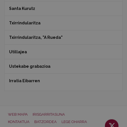
Santa Kurutz
Txirrindularitza
Txirrindularitza, "A Rueda"
Utillajea
Ustekabe grabazioa
Irratia Eibarren
WEB MAPA
IRISGARRITASUNA
KONTAKTUA
BATZORDEA
LEGE OHARRA