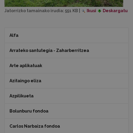
Jatorrizko tamainako irudia:
551 KB
|
Ikusi
Deskargatu
Alfa
Arrateko santutegia - Zaharberritzea
Arte aplikatuak
Azitaingo eliza
Azpilikueta
Bolunburu fondoa
Carlos Narbaiza fondoa