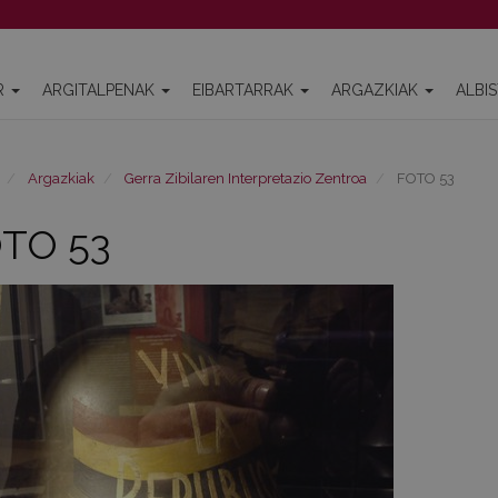
R
ARGITALPENAK
EIBARTARRAK
ARGAZKIAK
ALBI
Argazkiak
Gerra Zibilaren Interpretazio Zentroa
FOTO 53
TO 53