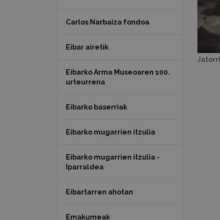
Carlos Narbaiza fondoa
Eibar airetik
Jatorr
Eibarko Arma Museoaren 100.
urteurrena
Eibarko baserriak
Eibarko mugarrien itzulia
Eibarko mugarrien itzulia -
Iparraldea
Eibartarren ahotan
Emakumeak