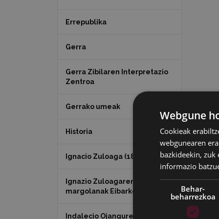
Errepublika
Gerra
Gerra Zibilaren Interpretazio
Zentroa
Gerrako umeak
Webgune hon
Cookieak erabiltz
Historia
webgunearen erabi
bazkideekin, zuk 
Ignacio Zuloaga (1870-2020)
informazio batzu
Ignazio Zuloagaren
Behar-
margolanak Eibarko dendetan
beharrezkoa
Indalecio Ojanguren,