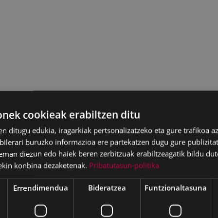
ek cookieak erabiltzen ditu
en ditugu edukia, iragarkiak pertsonalizatzeko eta gure trafikoa a
lerari buruzko informazioa ere partekatzen dugu gure publizitate
eman diezun edo haiek beren zerbitzuak erabiltzeagatik bildu dut
ekin konbina dezaketenak.
Pribatutasun-politika
Errendimendua
Bideratzea
Funtzionaltasuna