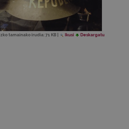
izko tamainako irudia:
71 KB
|
Ikusi
Deskargatu