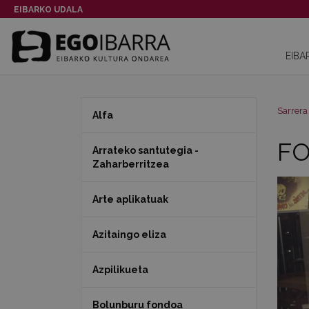
EIBARKO UDALA
EIBA
Sarrera
Alfa
FO
Arrateko santutegia -
Zaharberritzea
Arte aplikatuak
Azitaingo eliza
Azpilikueta
Bolunburu fondoa