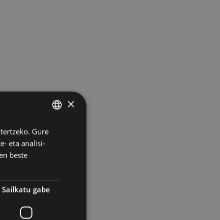
×
ztertzeko. Gure
BASQUE
- eta analisi-
SPANISH
en beste
Sailkatu gabe