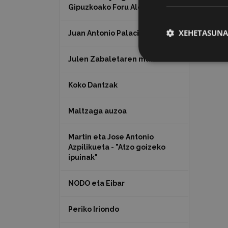
Gipuzkoako Foru Aldundia
XEHETASUNA
Juan Antonio Palacios HARRIA
Julen Zabaletaren marrazkiak
Koko Dantzak
Maltzaga auzoa
Martin eta Jose Antonio
Azpilikueta - "Atzo goizeko
ipuinak"
NODO eta Eibar
Periko Iriondo