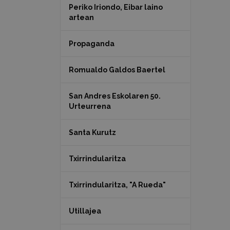
Periko Iriondo, Eibar laino
artean
Propaganda
Romualdo Galdos Baertel
San Andres Eskolaren 50.
Urteurrena
Santa Kurutz
Txirrindularitza
Txirrindularitza, "A Rueda"
Utillajea