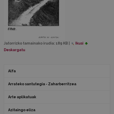
Jatorrizko tamainako irudia:
189 KB
|
Ikusi
Deskargatu
Alfa
Arrateko santutegia - Zaharberritzea
Arte aplikatuak
Azitaingo eliza