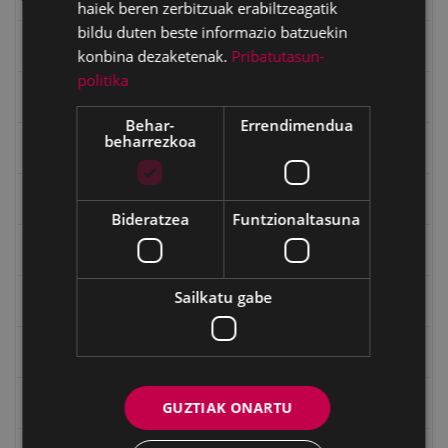
haiek beren zerbitzuak erabiltzeagatik
bildu duten beste informazio batzuekin
Emakumeak
konbina dezaketenak.
Pribatutasun-
politika
Errepublika
Behar-
Errendimendua
beharrezkoa
Gerra
Gerra Zibilaren Interpretazio Zentroa
Bideratzea
Funtzionaltasuna
Gerrako umeak
Sailkatu gabe
Historia
Ignacio Zuloaga (1870-2020)
Ignazio Zuloagaren margolanak Eibarko dendetan
GUZTIAK ONARTU