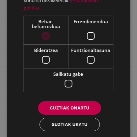
konbina dezaketenak.
Pribatutasun-
politika
Gerra
Behar-
Errendimendua
beharrezkoa
Gerra Zibilaren Interpretazio Zentroa
Gerrako umeak
Bideratzea
Funtzionaltasuna
Historia
Sailkatu gabe
Ignacio Zuloaga (1870-2020)
Ignazio Zuloagaren margolanak Eibarko dendetan
Indalecio Ojanguren, Gipuzkoako Foru Aldundia
GUZTIAK ONARTU
Juan Antonio Palacios HARRIA
GUZTIAK UKATU
Julen Zabaletaren marrazkiak