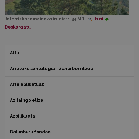
Jatorrizko tamainako irudia:
1.34 MB
|
Ikusi
Deskargatu
Alfa
Arrateko santutegia - Zaharberritzea
Arte aplikatuak
Azitaingo eliza
Azpilikueta
Bolunburu fondoa