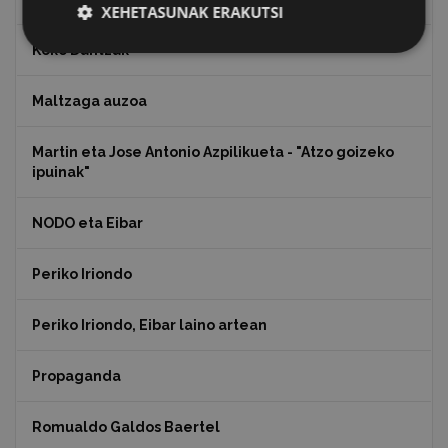
XEHETASUNAK ERAKUTSI
Koko Dantzak
Maltzaga auzoa
Martin eta Jose Antonio Azpilikueta - "Atzo goizeko
ipuinak"
NODO eta Eibar
Periko Iriondo
Periko Iriondo, Eibar laino artean
Propaganda
Romualdo Galdos Baertel