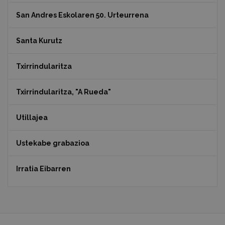
San Andres Eskolaren 50. Urteurrena
Santa Kurutz
Txirrindularitza
Txirrindularitza, "A Rueda"
Utillajea
Ustekabe grabazioa
Irratia Eibarren