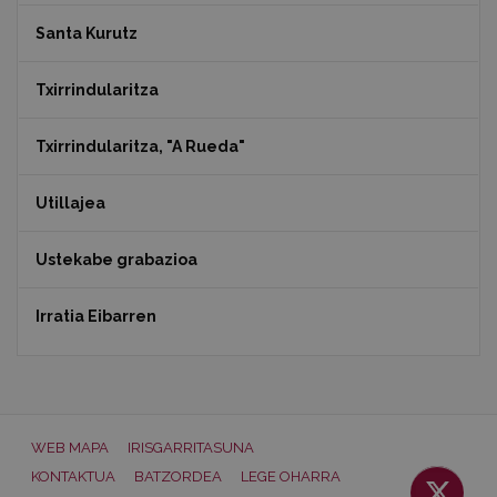
Santa Kurutz
Txirrindularitza
Txirrindularitza, "A Rueda"
Utillajea
Ustekabe grabazioa
Irratia Eibarren
WEB MAPA
IRISGARRITASUNA
KONTAKTUA
BATZORDEA
LEGE OHARRA