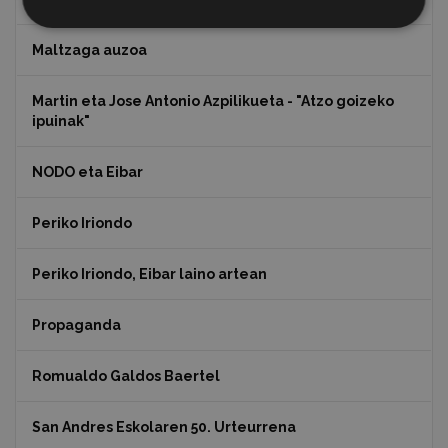
Maltzaga auzoa
Martin eta Jose Antonio Azpilikueta - "Atzo goizeko
ipuinak"
NODO eta Eibar
Periko Iriondo
Periko Iriondo, Eibar laino artean
Propaganda
Romualdo Galdos Baertel
San Andres Eskolaren 50. Urteurrena