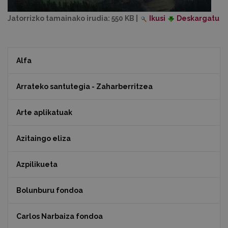
Jatorrizko tamainako irudia:
550 KB
|
Ikusi
Deskargatu
Alfa
Arrateko santutegia - Zaharberritzea
Arte aplikatuak
Azitaingo eliza
Azpilikueta
Bolunburu fondoa
Carlos Narbaiza fondoa