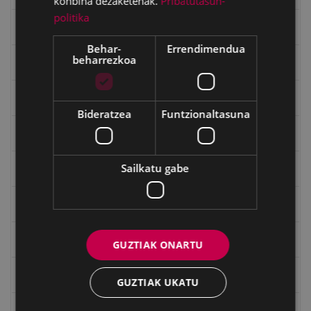
konbina dezaketenak.
Pribatutasun-
politika
Gerra
Behar-
Errendimendua
beharrezkoa
Gerra Zibilaren Interpretazio Zentroa
Gerrako umeak
Bideratzea
Funtzionaltasuna
Historia
Sailkatu gabe
Ignacio Zuloaga (1870-2020)
Ignazio Zuloagaren margolanak Eibarko dendetan
Indalecio Ojanguren, Gipuzkoako Foru Aldundia
GUZTIAK ONARTU
Juan Antonio Palacios HARRIA
GUZTIAK UKATU
Julen Zabaletaren marrazkiak