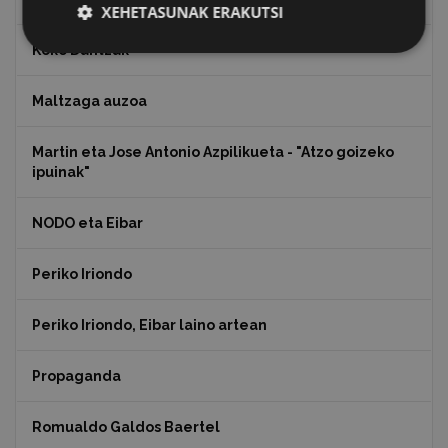
XEHETASUNAK ERAKUTSI
Koko Dantzak
Maltzaga auzoa
Martin eta Jose Antonio Azpilikueta - "Atzo goizeko
ipuinak"
NODO eta Eibar
Periko Iriondo
Periko Iriondo, Eibar laino artean
Propaganda
Romualdo Galdos Baertel