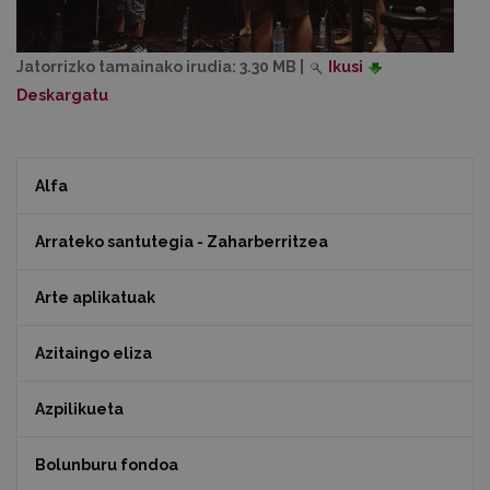
Jatorrizko tamainako irudia:
3.30 MB
|
Ikusi
Deskargatu
Alfa
Arrateko santutegia - Zaharberritzea
Arte aplikatuak
Azitaingo eliza
Azpilikueta
Bolunburu fondoa