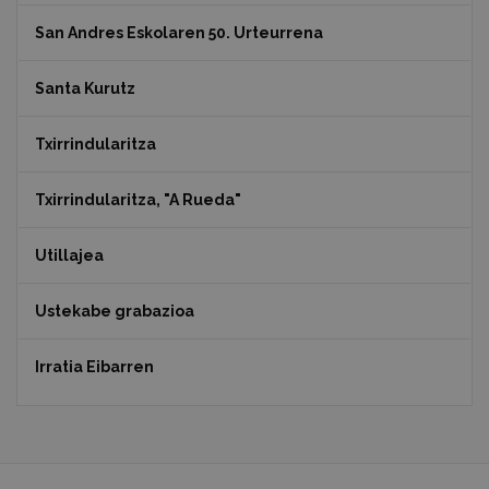
San Andres Eskolaren 50. Urteurrena
Santa Kurutz
Txirrindularitza
Txirrindularitza, "A Rueda"
Utillajea
Ustekabe grabazioa
Irratia Eibarren