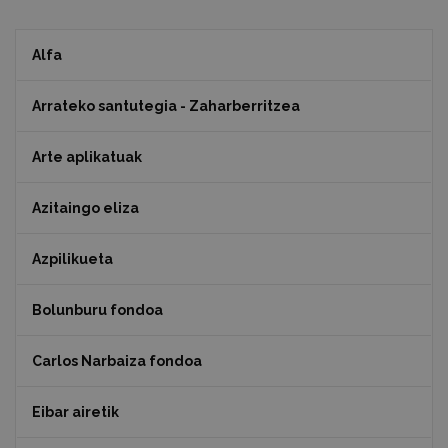
Alfa
Arrateko santutegia - Zaharberritzea
Arte aplikatuak
Azitaingo eliza
Azpilikueta
Bolunburu fondoa
Carlos Narbaiza fondoa
Eibar airetik