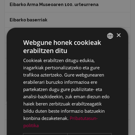
Eibarko Arma Museoaren 100. urteurrena
Eibarko baserriak
×
Eibarko mugarrien itzulia
Webgune honek cookieak
erabiltzen ditu
Eibarko mugarrien itzulia - Iparraldea
BASQUE
Cookieak erabiltzen ditugu edukia,
SPANISH
Eibartarren ahotan
iragarkiak pertsonalizatzeko eta gure
trafikoa aztertzeko. Gure webgunearen
erabilerari buruzko informazioa ere
Emakumeak
partekatzen dugu gure publizitate- eta
analisi-bazkideekin, zuk eman diezun edo
Errepublika
haiek beren zerbitzuak erabiltzeagatik
bildu duten beste informazio batzuekin
Gerra
konbina dezaketenak.
Pribatutasun-
politika
Gerra Zibilaren Interpretazio Zentroa