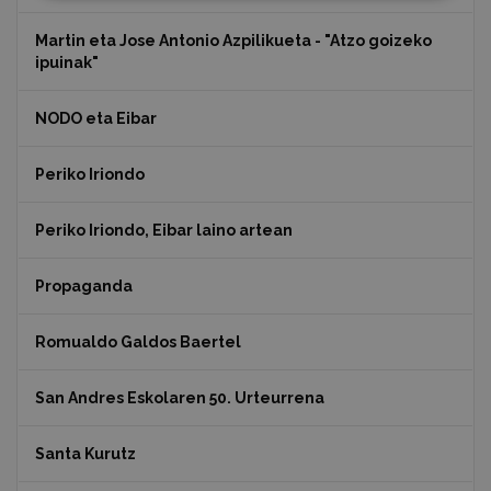
Martin eta Jose Antonio Azpilikueta - "Atzo goizeko
ipuinak"
NODO eta Eibar
Periko Iriondo
Periko Iriondo, Eibar laino artean
Propaganda
Romualdo Galdos Baertel
San Andres Eskolaren 50. Urteurrena
Santa Kurutz