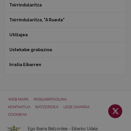
Txirrindularitza
Txirrindularitza, "A Rueda"
Utillajea
Ustekabe grabazioa
Irratia Eibarren
WEB MAPA
IRISGARRITASUNA
KONTAKTUA
BATZORDEA
LEGE OHARRA
COOKIEAK
Ego Ibarra Batzordea - Eibarko Udala