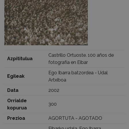
Castrillo Ortuoste. 100 años de
Azpititulua
fotografía en Eibar
Ego Ibarra batzordea - Udal
Egileak
Artxiboa
Data
2002
Orrialde
300
kopurua
Prezioa
AGORTUTA - AGOTADO
Eibarko udala, Ego Ibarra