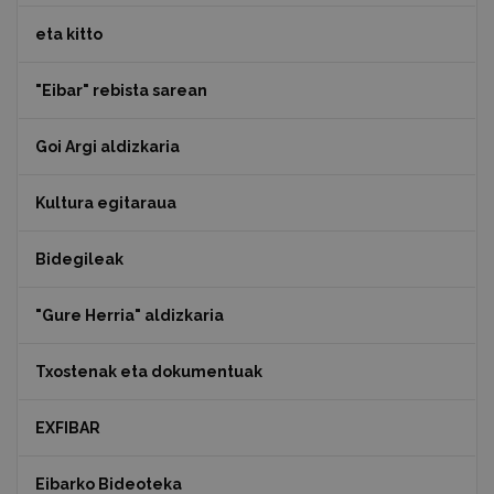
eta kitto
"Eibar" rebista sarean
Goi Argi aldizkaria
Kultura egitaraua
Bidegileak
"Gure Herria" aldizkaria
Txostenak eta dokumentuak
EXFIBAR
Eibarko Bideoteka