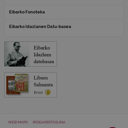
Eibarko Fonoteka
Eibarko Idazlanen Datu-basea
WEB MAPA
IRISGARRITASUNA