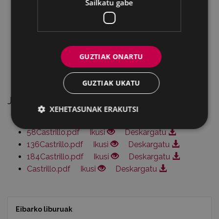
1975-1994. Krisialdia. Castrillo Ortuoste
Sailkatu gabe
estudioaren itxiera.
1997. Castrillo Ortuoste Artxiboaren dohaintza:
Irudiak ordenatzen, oroimena antolatzen.
Eranskina: Fondoaren makrodeskripzioa.
GUZTIAK ONARTU
Argazkien aurkibidea.
Bibliografía eta iturriak.
GUZTIAK UKATU
Jaitsi PDFak
XEHETASUNAK ERAKUTSI
49Castrillo.pdf
Ikusi
Deskargatu
58Castrillo.pdf
Ikusi
Deskargatu
136Castrillo.pdf
Ikusi
Deskargatu
184Castrillo.pdf
Ikusi
Deskargatu
Castrillo.pdf
Ikusi
Deskargatu
Eibarko liburuak