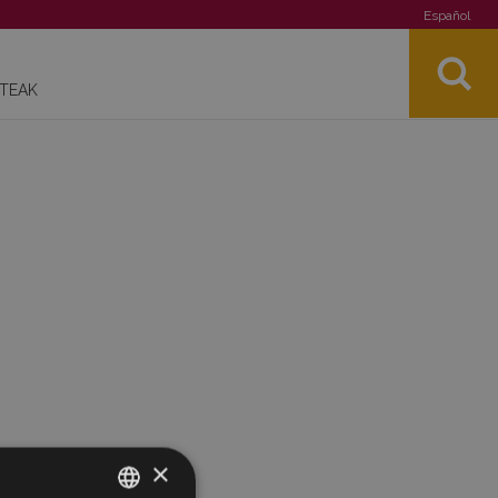
Español
STEAK
×