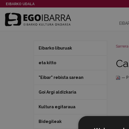
EIBARKO UDALA
EIBA
Sarrera
Eibarko liburuak
Cas
eta kitto
"Eibar" rebista sarean
— P
Goi Argi aldizkaria
Kultura egitaraua
Bidegileak