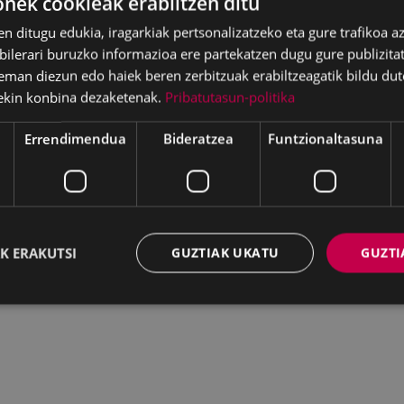
ek cookieak erabiltzen ditu
en ditugu edukia, iragarkiak pertsonalizatzeko eta gure trafikoa a
lerari buruzko informazioa ere partekatzen dugu gure publizitate
eman diezun edo haiek beren zerbitzuak erabiltzeagatik bildu dut
ekin konbina dezaketenak.
Pribatutasun-politika
Errendimendua
Bideratzea
Funtzionaltasuna
K ERAKUTSI
GUZTIAK UKATU
GUZTI