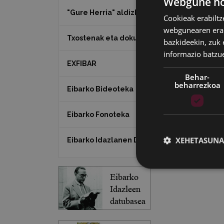
Webgune hon
"Gure Herria" aldizkaria
Cookieak erabiltz
webgunearen erabi
Txostenak eta dokumentuak
bazkideekin, zuk 
informazio batzu
EXFIBAR
Behar-
beharrezkoa
Eibarko Bideoteka
Eibarko Fonoteka
XEHETASUNA
Eibarko Idazlanen Datu-basea