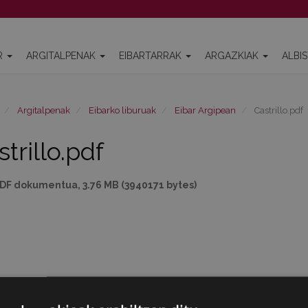
R
ARGITALPENAK
EIBARTARRAK
ARGAZKIAK
ALBI
Argitalpenak
Eibarko liburuak
Eibar Argipean
Castrillo.pdf
trillo.pdf
DF dokumentua, 3.76 MB (3940171 bytes)