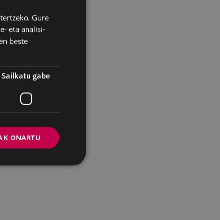
ztertzeko. Gure
BASQUE
- eta analisi-
SPANISH
en beste
Sailkatu gabe
AK ONARTU