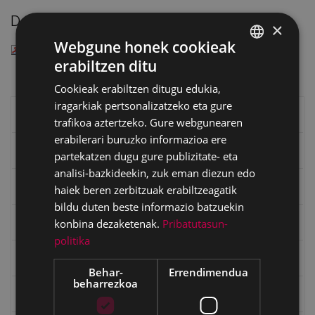
Deskargatu
×
Webgune honek cookieak
— PDF document, 368 KB (377367 bytes)
erabiltzen ditu
BASQUE
Cookieak erabiltzen ditugu edukia,
SPANISH
iragarkiak pertsonalizatzeko eta gure
Eibarko liburuak
trafikoa aztertzeko. Gure webgunearen
erabilerari buruzko informazioa ere
eta kitto
partekatzen dugu gure publizitate- eta
analisi-bazkideekin, zuk eman diezun edo
"Eibar" rebista sarean
haiek beren zerbitzuak erabiltzeagatik
bildu duten beste informazio batzuekin
Goi Argi aldizkaria
konbina dezaketenak.
Pribatutasun-
politika
Kultura egitaraua
Behar-
Errendimendua
beharrezkoa
Bidegileak