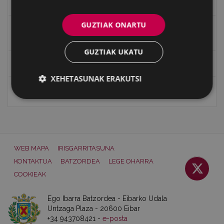
Eibar 1346-2021
GUZTIAK ONARTU
Eibarko lanbideak: armagintza, grabatua, josteko
makinak eta bizikletak
GUZTIAK UKATU
Eibarko kale izenak
XEHETASUNAK ERAKUTSI
Gastronomia
WEB MAPA
IRISGARRITASUNA
KONTAKTUA
BATZORDEA
LEGE OHARRA
COOKIEAK
Ego Ibarra Batzordea - Eibarko Udala
Untzaga Plaza - 20600 Eibar
+34 943708421 -
e-posta