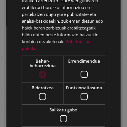
trafikoa aztertzeko. Gure webgunearen
erabilerari buruzko informazioa ere
Agiñaga auzoa
partekatzen dugu gure publizitate- eta
Arrate auzoa
analisi-bazkideekin, zuk eman diezun edo
haiek beren zerbitzuak erabiltzeagatik
Gorosta auzoa
bildu duten beste informazio batzuekin
Mandiola auzoa
konbina dezaketenak.
Pribatutasun-
Otaola-Kiñarraga auzoa
politika
Eibarko mugarriak
Behar-
Errendimendua
beharrezkoa
Ibilbideak
Ondarea: Lekuak eta Historia
Bideratzea
Funtzionaltasuna
Eibarko Eraikinak 360º
Sailkatu gabe
Eibarko eraikuntza eta monumentu nagusiak