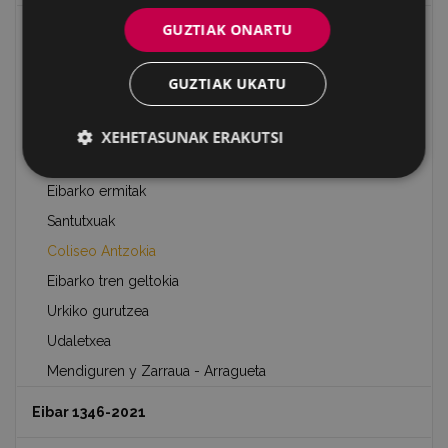
GUZTIAK ONARTU
Eibarko eraikuntza eta monumentu nagusiak
San Andres parrokia
GUZTIAK UKATU
Arrateko Santutegia
Azitaingo eliza
XEHETASUNAK ERAKUTSI
Aginagako San Migel
Eibarko ermitak
Santutxuak
Coliseo Antzokia
Eibarko tren geltokia
Urkiko gurutzea
Udaletxea
Mendiguren y Zarraua - Arragueta
Eibar 1346-2021