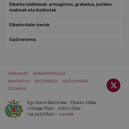
Eibarko lanbideak: armagintza, grabatua, josteko
makinak eta bizikletak
Eibarko kale izenak
Gastronomia
WEB MAPA
IRISGARRITASUNA
KONTAKTUA
BATZORDEA
LEGE OHARRA
COOKIEAK
Ego Ibarra Batzordea - Eibarko Udala
Untzaga Plaza - 20600 Eibar
+34 943708421 -
e-posta