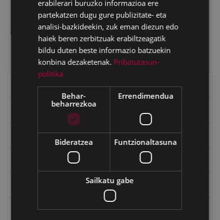
erabilerari buruzko informazioa ere
HAPN). Coliseoaren fitxa
partekatzen dugu gure publizitate- eta
Victor Eusaren biografia (ingelesez)
(PDF 80Kb)
analisi-bazkideekin, zuk eman diezun edo
haiek beren zerbitzuak erabiltzeagatik
bildu duten beste informazio batzuekin
konbina dezaketenak.
Pribatutasun-
politika
Eibarko historia
Behar-
Errendimendua
beharrezkoa
Baserriak eta auzoak
Eibarko mugarriak
Bideratzea
Funtzionaltasuna
Ibilbideak
Sailkatu gabe
Ondarea: Lekuak eta Historia
Eibarko Eraikinak 360º