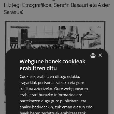
Hiztegi Etnografikoa, Serafin Basauri eta Asier
Sarasua).
×
Webgune honek cookieak
erabiltzen ditu
BASQUE
Cookieak erabiltzen ditugu edukia,
SPANISH
iragarkiak pertsonalizatzeko eta gure
trafikoa aztertzeko. Gure webgunearen
erabilerari buruzko informazioa ere
partekatzen dugu gure publizitate- eta
Armaginaren bankada. (1994, Eibarko Udal Artxiboa).
analisi-bazkideekin, zuk eman diezun edo
haiek beren zerbitzuak erabiltzeagatik