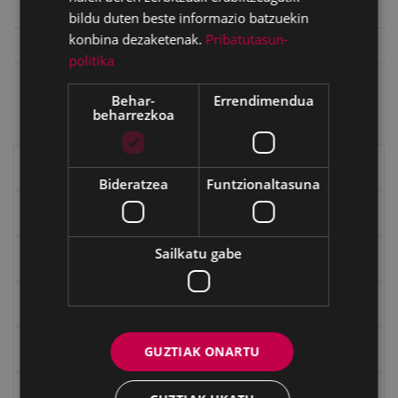
Gaztelerazko izena
Bancada
bildu duten beste informazio batzuekin
konbina dezaketenak.
Pribatutasun-
Euskarazko izena
Bankada
politika
Eibarko euskarazko izena
Bankada
Behar-
Errendimendua
beharrezkoa
Eibarko historia
Bideratzea
Funtzionaltasuna
Baserriak eta auzoak
Sailkatu gabe
Eibarko mugarriak
Ibilbideak
Ondarea: Lekuak eta Historia
GUZTIAK ONARTU
Eibarko Eraikinak 360º