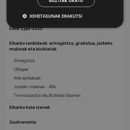
GUZTIAK UKATU
Eibarko eraikuntza eta monumentu nagusiak
XEHETASUNAK ERAKUTSI
Eibar 1346-2021
Eibarko lanbideak: armagintza, grabatua, josteko
makinak eta bizikletak
Armagintza
Utillajea
Arte aplikatuak
Josteko makinak - Alfa
Txirrindularitza eta Bizikleta Eibarren
Eibarko kale izenak
Gastronomia