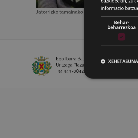
bazkideekin, zuk 
informazio batzu
Jatorrizko tamainako irudia:
17 KB
|
Ikusi
Behar-
beharrezkoa
Ego Ibarra Batzordea - Eibarko Udala
XEHETASUNA
Untzaga Plaza - 20600 Eibar
+34 943708421 -
e-posta