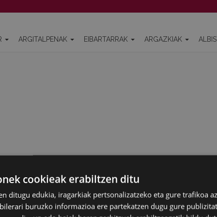
R
ARGITALPENAK
EIBARTARRAK
ARGAZKIAK
ALBI
ek cookieak erabiltzen ditu
en ditugu edukia, iragarkiak pertsonalizatzeko eta gure trafikoa a
lerari buruzko informazioa ere partekatzen dugu gure publizitate