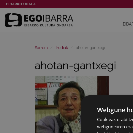
EIBARKO UDALA
EIBA
Sarrera
Irudiak
ahotan-gantxegi
ahotan-gantxegi
Webgune hon
Cookieak erabiltz
webgunearen erabi