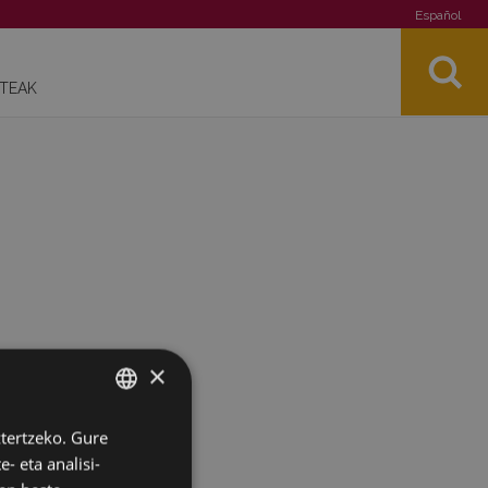
Español
STEAK
×
ztertzeko. Gure
BASQUE
- eta analisi-
SPANISH