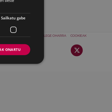
en beste
Sailkatu gabe
ONTAKTUA
BATZORDEA
LEGE OHARRA
COOKIEAK
AK ONARTU