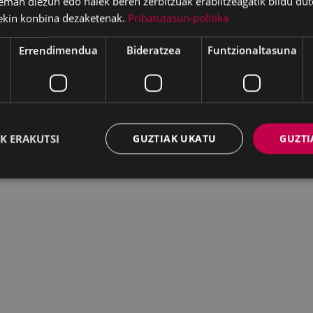
eman diezun edo haiek beren zerbitzuak erabiltzeagatik bildu dut
ekin konbina dezaketenak.
Pribatutasun-politika
Deskargatu
Errendimendua
Bideratzea
Funtzionaltasuna
WEB MAPA
IRISGARRITASUNA
K
K ERAKUTSI
GUZTIAK UKATU
GUZTI