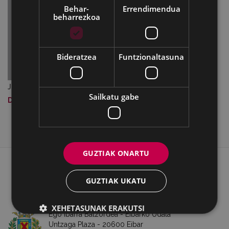
Behar-
Errendimendua
beharrezkoa
Bideratzea
Funtzionaltasuna
Jatorrizko tamainako irudia:
664 KB
|
Ikusi
Sailkatu gabe
Deskargatu
GUZTIAK ONARTU
WEB MAPA
IRISGARRITASUNA
KONTAKTUA
BATZORDEA
LEGE OHARRA
GUZTIAK UKATU
COOKIEAK
XEHETASUNAK ERAKUTSI
Ego Ibarra Batzordea - Eibarko Udala
Untzaga Plaza - 20600 Eibar