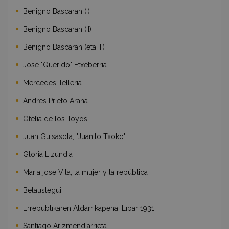
Benigno Bascaran (I)
Benigno Bascaran (II)
Benigno Bascaran (eta III)
Jose "Querido" Etxeberria
Mercedes Telleria
Andres Prieto Arana
Ofelia de los Toyos
Juan Guisasola, "Juanito Txoko"
Gloria Lizundia
Maria jose Vila, la mujer y la república
Belaustegui
Errepublikaren Aldarrikapena, Eibar 1931
Santiago Arizmendiarrieta