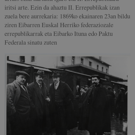
iritsi arte. Ezin da ahaztu II. Errepublikak izan
zuela bere aurrekaria: 1869ko ekainaren 23an bildu
ziren Eibarren Euskal Herriko federaziozale
errepublikarrak eta Eibarko Ituna edo Paktu
Federala sinatu zuten