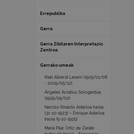
Errepublika
Gerra
Gerra Zibilaren Interpretazio
Zentroa
Gerrako umeak
Iñaki Alberdi Lesarri (1925/01/08
- 2009/05/12)
Ángeles Arzallus Sologaistua
(1929/09/02)
Narciso Rinaldo Astarloa Iraola
(31-10-1923) – Enrique Astarloa
Iraola (5-10-1925)
Maria Pilar Ortiz de Zárate