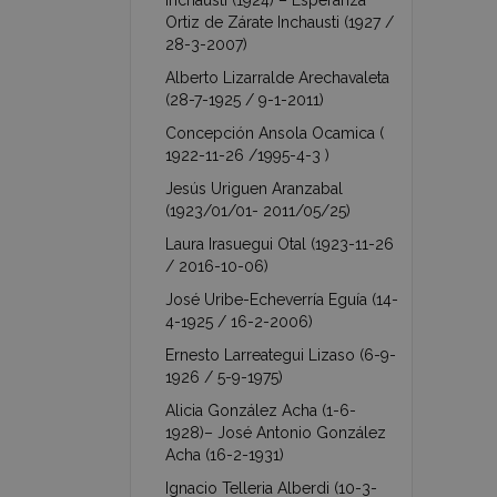
Inchausti (1924) – Esperanza
Ortiz de Zárate Inchausti (1927 /
28-3-2007)
Alberto Lizarralde Arechavaleta
(28-7-1925 / 9-1-2011)
Concepción Ansola Ocamica (
1922-11-26 /1995-4-3 )
Jesús Uriguen Aranzabal
(1923/01/01- 2011/05/25)
Laura Irasuegui Otal (1923-11-26
/ 2016-10-06)
José Uribe-Echeverría Eguía (14-
4-1925 / 16-2-2006)
Ernesto Larreategui Lizaso (6-9-
1926 / 5-9-1975)
Alicia González Acha (1-6-
1928)– José Antonio González
Acha (16-2-1931)
Ignacio Telleria Alberdi (10-3-