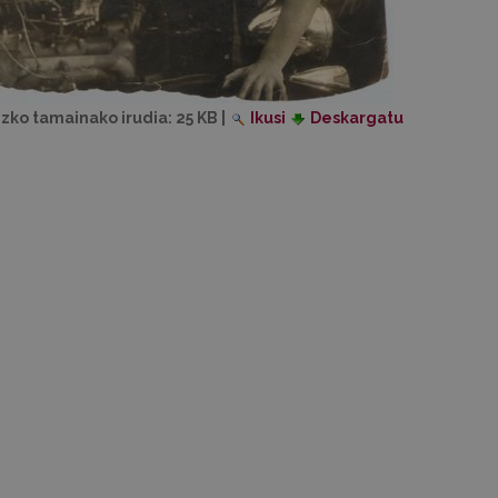
izko tamainako irudia:
25 KB
|
Ikusi
Deskargatu