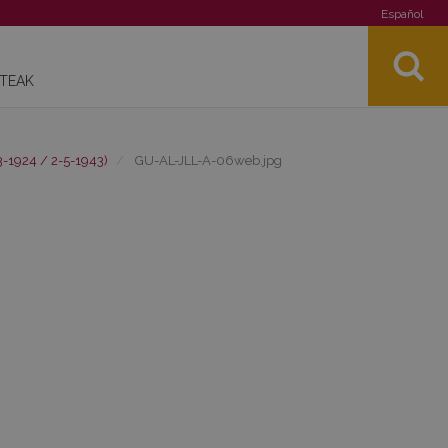
Español
STEAK
3-1924 / 2-5-1943)
GU-AL-JLL-A-06web.jpg