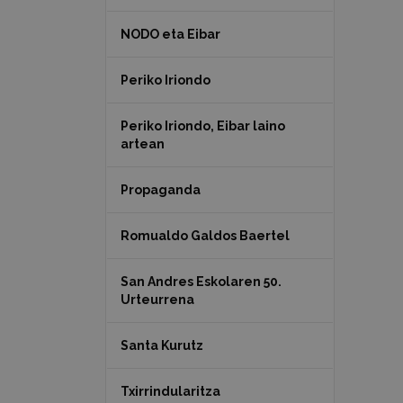
NODO eta Eibar
Periko Iriondo
Periko Iriondo, Eibar laino
artean
Propaganda
Romualdo Galdos Baertel
San Andres Eskolaren 50.
Urteurrena
Santa Kurutz
Txirrindularitza