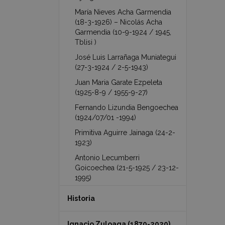
María Nieves Acha Garmendia
(18-3-1926) – Nicolás Acha
Garmendia (10-9-1924 / 1945,
Tblisi )
José Luis Larrañaga Muniategui
(27-3-1924 / 2-5-1943)
Juan Maria Garate Ezpeleta
(1925-8-9 / 1955-9-27)
Fernando Lizundia Bengoechea
(1924/07/01 -1994)
Primitiva Aguirre Jainaga (24-2-
1923)
Antonio Lecumberri
Goicoechea (21-5-1925 / 23-12-
1995)
Historia
Ignacio Zuloaga (1870-2020)