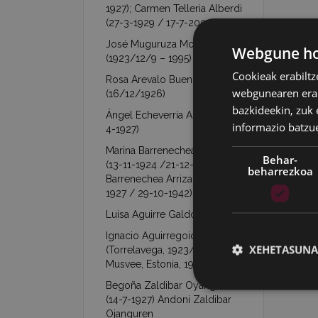
1927); Carmen Telleria Alberdi
(27-3-1929 / 17-7-2003)
José Muguruza Mondragón
Webgune hon
(1923/12/9 – 1995)
Cookieak erabiltz
Rosa Arevalo Buendía
webgunearen erabi
(16/12/1926)
bazkideekin, zuk 
Ángel Echeverría Aranzábal (16-
informazio batzu
4-1927)
Marina Barrenechea Arrizabalaga
Behar-
(13-11-1924 /21-12-1953)- Jesús
beharrezkoa
Barrenechea Arrizabalaga (26-1-
1927 / 29-10-1942)
Luisa Aguirre Galdona (7-9-1927)
Ignacio Aguirregoicoa Benito
XEHETASUNA
(Torrelavega, 1923/02/21 –
Musvee, Estonia, 1944/03/09)
Begoña Zaldibar Oyanguren
(14-7-1927) Andoni Zaldibar
Ojanguren