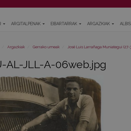
R
ARGITALPENAK
EIBARTARRAK
ARGAZKIAK
ALBI
Argazkiak
Gerrako umeak
José Luis Larrañaga Muniategui (27-
-AL-JLL-A-06web.jpg