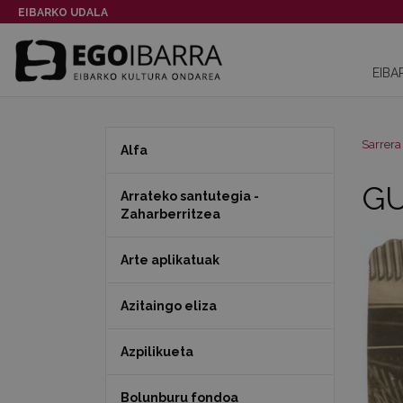
EIBARKO UDALA
EIBA
Sarrera
Alfa
GU
Arrateko santutegia -
Zaharberritzea
Arte aplikatuak
Azitaingo eliza
Azpilikueta
Bolunburu fondoa