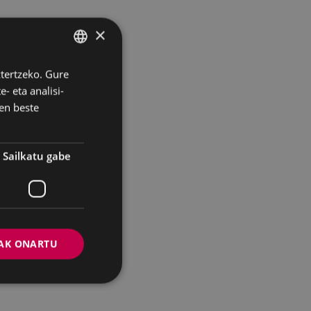
×
ztertzeko. Gure
BASQUE
- eta analisi-
SPANISH
en beste
Sailkatu gabe
AK ONARTU