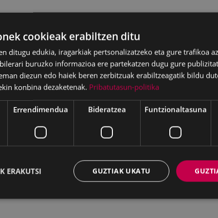
ek cookieak erabiltzen ditu
en ditugu edukia, iragarkiak pertsonalizatzeko eta gure trafikoa a
lerari buruzko informazioa ere partekatzen dugu gure publizitate
eman diezun edo haiek beren zerbitzuak erabiltzeagatik bildu dut
ekin konbina dezaketenak.
Pribatutasun-politika
Errendimendua
Bideratzea
Funtzionaltasuna
K ERAKUTSI
GUZTIAK UKATU
GUZTI