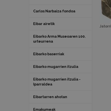
Carlos Narbaiza fondoa
Eibar airetik
Jatorr
Eibarko Arma Museoaren 100.
urteurrena
Eibarko baserriak
Eibarko mugarrien itzulia
Eibarko mugarrien itzulia -
Iparraldea
Eibartarren ahotan
Emakumeak