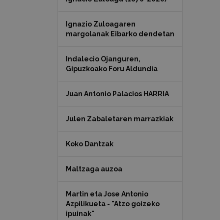
Ignazio Zuloagaren
margolanak Eibarko dendetan
Indalecio Ojanguren,
Gipuzkoako Foru Aldundia
Juan Antonio Palacios HARRIA
Julen Zabaletaren marrazkiak
Koko Dantzak
Maltzaga auzoa
Martin eta Jose Antonio
Azpilikueta - "Atzo goizeko
ipuinak"