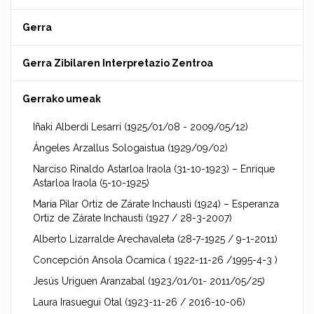
Gerra
Gerra Zibilaren Interpretazio Zentroa
Gerrako umeak
Iñaki Alberdi Lesarri (1925/01/08 - 2009/05/12)
Ángeles Arzallus Sologaistua (1929/09/02)
Narciso Rinaldo Astarloa Iraola (31-10-1923) – Enrique
Astarloa Iraola (5-10-1925)
Maria Pilar Ortiz de Zárate Inchausti (1924) – Esperanza
Ortiz de Zárate Inchausti (1927 / 28-3-2007)
Alberto Lizarralde Arechavaleta (28-7-1925 / 9-1-2011)
Concepción Ansola Ocamica ( 1922-11-26 /1995-4-3 )
Jesús Uriguen Aranzabal (1923/01/01- 2011/05/25)
Laura Irasuegui Otal (1923-11-26 / 2016-10-06)