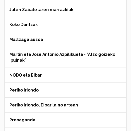
Julen Zabaletaren marrazkiak
Koko Dantzak
Maltzaga auzoa
Martin eta Jose Antonio Azpilikueta - "Atzo goizeko
ipuinak"
NODO eta Eibar
Periko Iriondo
Periko Iriondo, Eibar laino artean
Propaganda