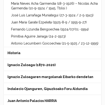
María Nieves Acha Garmendia (18-3-1926) – Nicolás Acha
Garmendia (10-9-1924 / 1945, Tblisi )
José Luis Larrañaga Muniategui (27-3-1924 / 2-5-1943)
Juan Maria Garate Ezpeleta (1925-8-9 / 1955-9-27)
Fernando Lizundia Bengoechea (1924/07/01 -1994)
Primitiva Aguirre Jainaga (24-2-1923)
Antonio Lecumberri Goicoechea (21-5-1925 / 23-12-1995)
Historia
Ignacio Zuloaga (1870-2020)
Ignazio Zuloagaren margolanak Eibarko dendetan
Indalecio Ojanguren, Gipuzkoako Foru Aldundia
Juan Antonio Palacios HARRIA