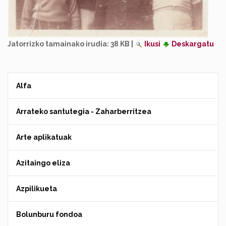
Jatorrizko tamainako irudia:
38 KB
|
Ikusi
Deskargatu
Alfa
Arrateko santutegia - Zaharberritzea
Arte aplikatuak
Azitaingo eliza
Azpilikueta
Bolunburu fondoa