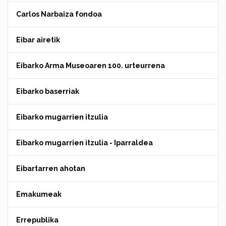
Carlos Narbaiza fondoa
Eibar airetik
Eibarko Arma Museoaren 100. urteurrena
Eibarko baserriak
Eibarko mugarrien itzulia
Eibarko mugarrien itzulia - Iparraldea
Eibartarren ahotan
Emakumeak
Errepublika