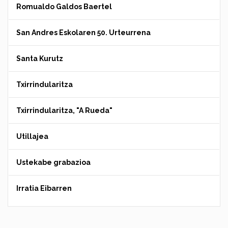
Romualdo Galdos Baertel
San Andres Eskolaren 50. Urteurrena
Santa Kurutz
Txirrindularitza
Txirrindularitza, "A Rueda"
Utillajea
Ustekabe grabazioa
Irratia Eibarren