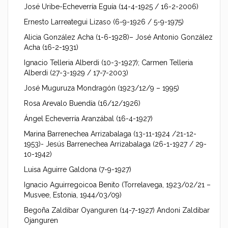
José Uribe-Echeverría Eguía (14-4-1925 / 16-2-2006)
Ernesto Larreategui Lizaso (6-9-1926 / 5-9-1975)
Alicia González Acha (1-6-1928)– José Antonio González
Acha (16-2-1931)
Ignacio Telleria Alberdi (10-3-1927); Carmen Telleria
Alberdi (27-3-1929 / 17-7-2003)
José Muguruza Mondragón (1923/12/9 – 1995)
Rosa Arevalo Buendía (16/12/1926)
Ángel Echeverría Aranzábal (16-4-1927)
Marina Barrenechea Arrizabalaga (13-11-1924 /21-12-
1953)- Jesús Barrenechea Arrizabalaga (26-1-1927 / 29-
10-1942)
Luisa Aguirre Galdona (7-9-1927)
Ignacio Aguirregoicoa Benito (Torrelavega, 1923/02/21 –
Musvee, Estonia, 1944/03/09)
Begoña Zaldibar Oyanguren (14-7-1927) Andoni Zaldibar
Ojanguren