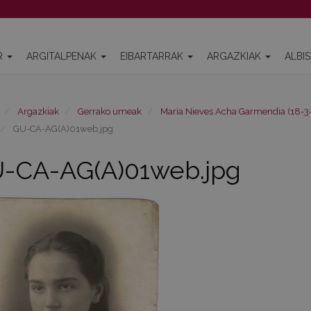
R
ARGITALPENAK
EIBARTARRAK
ARGAZKIAK
ALBI
Argazkiak
Gerrako umeak
María Nieves Acha Garmendia (18-3-
GU-CA-AG(A)01web.jpg
-CA-AG(A)01web.jpg