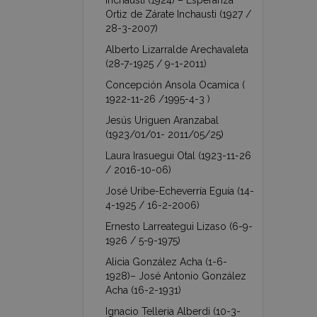
Inchausti (1924) – Esperanza
Ortiz de Zárate Inchausti (1927 /
28-3-2007)
Alberto Lizarralde Arechavaleta
(28-7-1925 / 9-1-2011)
Concepción Ansola Ocamica (
1922-11-26 /1995-4-3 )
Jesús Uriguen Aranzabal
(1923/01/01- 2011/05/25)
Laura Irasuegui Otal (1923-11-26
/ 2016-10-06)
José Uribe-Echeverría Eguía (14-
4-1925 / 16-2-2006)
Ernesto Larreategui Lizaso (6-9-
1926 / 5-9-1975)
Alicia González Acha (1-6-
1928)– José Antonio González
Acha (16-2-1931)
Ignacio Telleria Alberdi (10-3-