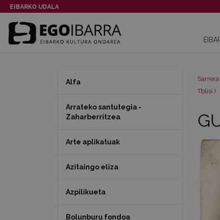
EIBARKO UDALA
EIBA
Sarrera
Alfa
Tblisi )
Arrateko santutegia -
GU
Zaharberritzea
Arte aplikatuak
Azitaingo eliza
Azpilikueta
Bolunburu fondoa