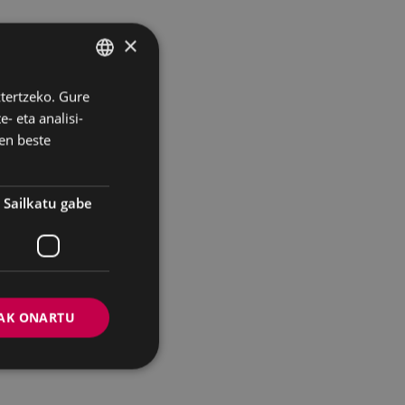
×
ztertzeko. Gure
BASQUE
- eta analisi-
SPANISH
en beste
Sailkatu gabe
AK ONARTU