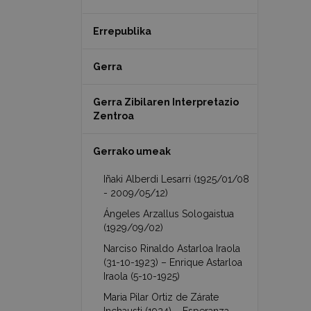
Errepublika
Gerra
Gerra Zibilaren Interpretazio
Zentroa
Gerrako umeak
Iñaki Alberdi Lesarri (1925/01/08
- 2009/05/12)
Ángeles Arzallus Sologaistua
(1929/09/02)
Narciso Rinaldo Astarloa Iraola
(31-10-1923) – Enrique Astarloa
Iraola (5-10-1925)
Maria Pilar Ortiz de Zárate