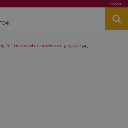
Español
STEAK
1926) – Nicolás Acha Garmendia (10-9-1924 / 1945,