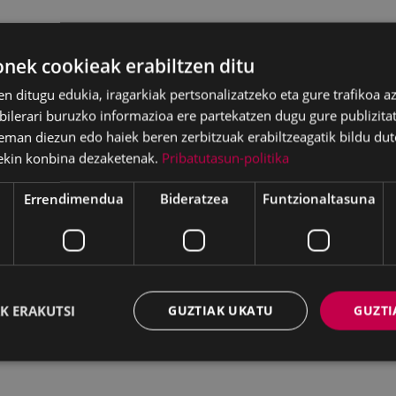
ek cookieak erabiltzen ditu
en ditugu edukia, iragarkiak pertsonalizatzeko eta gure trafikoa a
lerari buruzko informazioa ere partekatzen dugu gure publizitate
eman diezun edo haiek beren zerbitzuak erabiltzeagatik bildu dut
ekin konbina dezaketenak.
Pribatutasun-politika
Errendimendua
Bideratzea
Funtzionaltasuna
K ERAKUTSI
GUZTIAK UKATU
GUZTI