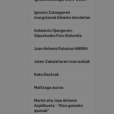
Ignazio Zuloagaren
margolanak Eibarko dendetan
Indalecio Ojanguren,
Gipuzkoako Foru Aldundia
Juan Antonio Palacios HARRIA
Julen Zabaletaren marrazkiak
Koko Dantzak
Maltzaga auzoa
Martin eta Jose Antonio
Azpilikueta - "Atzo goizeko
ipuinak"