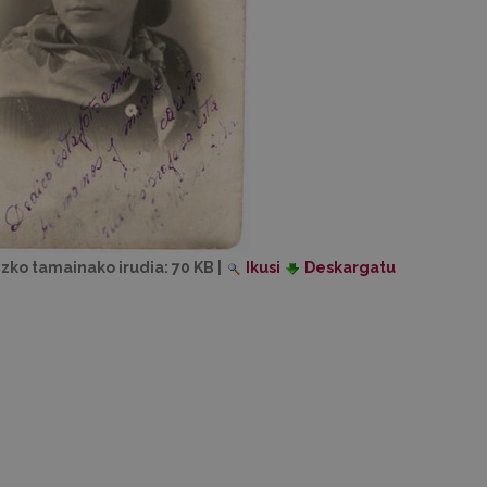
izko tamainako irudia:
70 KB
|
Ikusi
Deskargatu