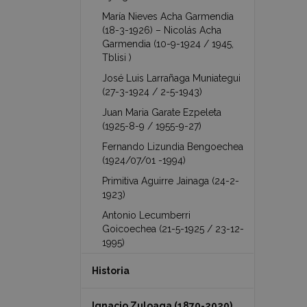
María Nieves Acha Garmendia
(18-3-1926) – Nicolás Acha
Garmendia (10-9-1924 / 1945,
Tblisi )
José Luis Larrañaga Muniategui
(27-3-1924 / 2-5-1943)
Juan Maria Garate Ezpeleta
(1925-8-9 / 1955-9-27)
Fernando Lizundia Bengoechea
(1924/07/01 -1994)
Primitiva Aguirre Jainaga (24-2-
1923)
Antonio Lecumberri
Goicoechea (21-5-1925 / 23-12-
1995)
Historia
Ignacio Zuloaga (1870-2020)