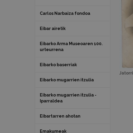
Carlos Narbaiza fondoa
Eibar airetik
Eibarko Arma Museoaren 100.
urteurrena
Eibarko baserriak
Jatorr
Eibarko mugarrien itzulia
Eibarko mugarrien itzulia -
Iparraldea
Eibartarren ahotan
Emakumeak