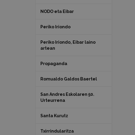
NODO eta Eibar
Periko Iriondo
Periko Iriondo, Eibar laino
artean
Propaganda
Romualdo Galdos Baertel
San Andres Eskolaren 50.
Urteurrena
Santa Kurutz
Txirrindularitza