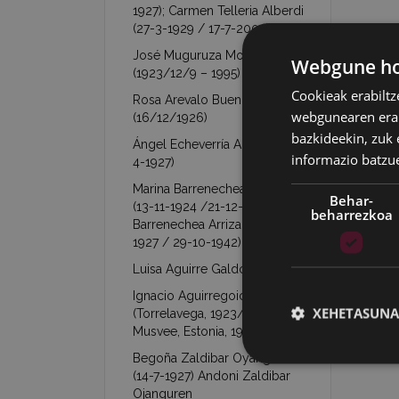
1927); Carmen Telleria Alberdi
(27-3-1929 / 17-7-2003)
José Muguruza Mondragón
Webgune hon
(1923/12/9 – 1995)
Cookieak erabiltz
Rosa Arevalo Buendía
webgunearen erabi
(16/12/1926)
bazkideekin, zuk 
Ángel Echeverría Aranzábal (16-
informazio batzu
4-1927)
Marina Barrenechea Arrizabalaga
Behar-
(13-11-1924 /21-12-1953)- Jesús
beharrezkoa
Barrenechea Arrizabalaga (26-1-
1927 / 29-10-1942)
Luisa Aguirre Galdona (7-9-1927)
Ignacio Aguirregoicoa Benito
XEHETASUNA
(Torrelavega, 1923/02/21 –
Musvee, Estonia, 1944/03/09)
Begoña Zaldibar Oyanguren
(14-7-1927) Andoni Zaldibar
Ojanguren