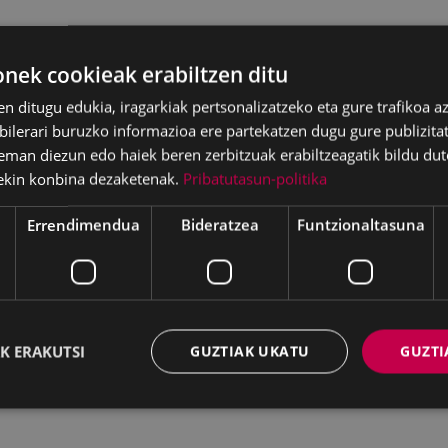
ek cookieak erabiltzen ditu
en ditugu edukia, iragarkiak pertsonalizatzeko eta gure trafikoa a
lerari buruzko informazioa ere partekatzen dugu gure publizitate
eman diezun edo haiek beren zerbitzuak erabiltzeagatik bildu dut
ekin konbina dezaketenak.
Pribatutasun-politika
Errendimendua
Bideratzea
Funtzionaltasuna
K ERAKUTSI
GUZTIAK UKATU
GUZTI