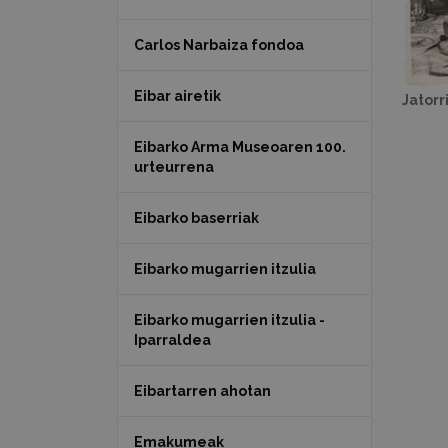
Carlos Narbaiza fondoa
Eibar airetik
Jatorr
Eibarko Arma Museoaren 100.
urteurrena
Eibarko baserriak
Eibarko mugarrien itzulia
Eibarko mugarrien itzulia -
Iparraldea
Eibartarren ahotan
Emakumeak