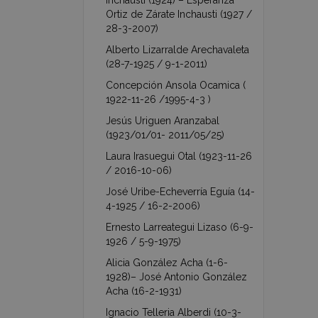
Inchausti (1924) – Esperanza
Ortiz de Zárate Inchausti (1927 /
28-3-2007)
Alberto Lizarralde Arechavaleta
(28-7-1925 / 9-1-2011)
Concepción Ansola Ocamica (
1922-11-26 /1995-4-3 )
Jesús Uriguen Aranzabal
(1923/01/01- 2011/05/25)
Laura Irasuegui Otal (1923-11-26
/ 2016-10-06)
José Uribe-Echeverría Eguía (14-
4-1925 / 16-2-2006)
Ernesto Larreategui Lizaso (6-9-
1926 / 5-9-1975)
Alicia González Acha (1-6-
1928)– José Antonio González
Acha (16-2-1931)
Ignacio Telleria Alberdi (10-3-