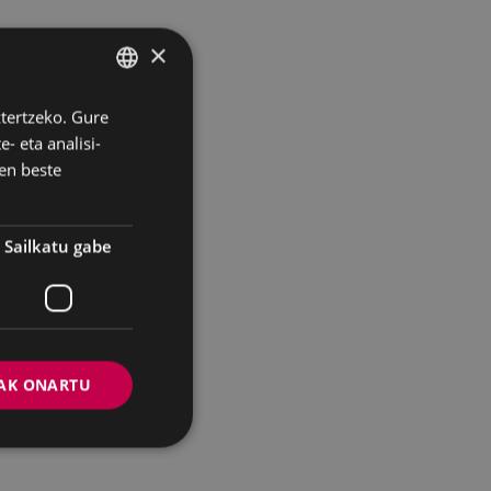
×
ztertzeko. Gure
BASQUE
- eta analisi-
SPANISH
en beste
Sailkatu gabe
AK ONARTU