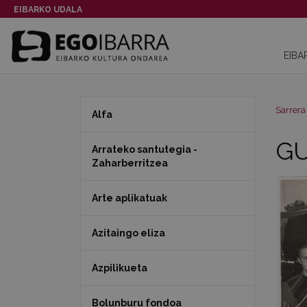
EIBARKO UDALA
EIBA
Sarrera
Alfa
GU
Arrateko santutegia -
Zaharberritzea
Arte aplikatuak
Azitaingo eliza
Azpilikueta
Bolunburu fondoa