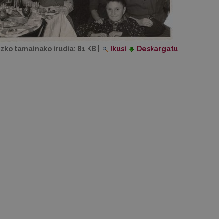
izko tamainako irudia:
81 KB
|
Ikusi
Deskargatu