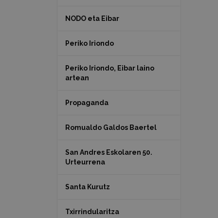
NODO eta Eibar
Periko Iriondo
Periko Iriondo, Eibar laino
artean
Propaganda
Romualdo Galdos Baertel
San Andres Eskolaren 50.
Urteurrena
Santa Kurutz
Txirrindularitza