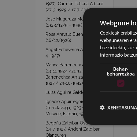
1927); Carmen Telleria Alberdi
(27-3-1929 / 17-7-2003)
José Muguruza Mondragón
Webgune hon
(1923/12/9 – 1995)
Cookieak erabiltz
Rosa Arevalo Buendía
webgunearen erabi
(16/12/1926)
bazkideekin, zuk 
Ángel Echeverría Aranzábal (16-
informazio batzu
4-1927)
Marina Barrenechea Arrizabalaga
Behar-
(13-11-1924 /21-12-1953)- Jesús
beharrezkoa
Barrenechea Arrizabalaga (26-1-
1927 / 29-10-1942)
Luisa Aguirre Galdona (7-9-1927)
Ignacio Aguirregoicoa Benito
XEHETASUNA
(Torrelavega, 1923/02/21 –
Musvee, Estonia, 1944/03/09)
Begoña Zaldibar Oyanguren
(14-7-1927) Andoni Zaldibar
Ojanguren