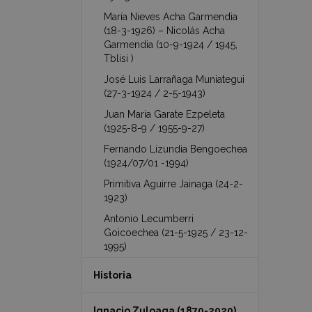
María Nieves Acha Garmendia
(18-3-1926) – Nicolás Acha
Garmendia (10-9-1924 / 1945,
Tblisi )
José Luis Larrañaga Muniategui
(27-3-1924 / 2-5-1943)
Juan Maria Garate Ezpeleta
(1925-8-9 / 1955-9-27)
Fernando Lizundia Bengoechea
(1924/07/01 -1994)
Primitiva Aguirre Jainaga (24-2-
1923)
Antonio Lecumberri
Goicoechea (21-5-1925 / 23-12-
1995)
Historia
Ignacio Zuloaga (1870-2020)