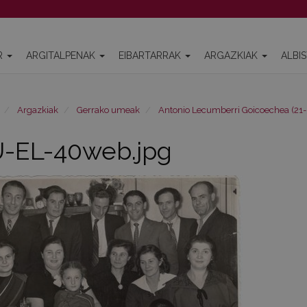
R
ARGITALPENAK
EIBARTARRAK
ARGAZKIAK
ALBI
Argazkiak
Gerrako umeak
Antonio Lecumberri Goicoechea (21-
-EL-40web.jpg