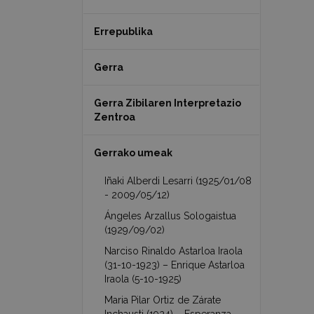
Errepublika
Gerra
Gerra Zibilaren Interpretazio
Zentroa
Gerrako umeak
Iñaki Alberdi Lesarri (1925/01/08
- 2009/05/12)
Ángeles Arzallus Sologaistua
(1929/09/02)
Narciso Rinaldo Astarloa Iraola
(31-10-1923) – Enrique Astarloa
Iraola (5-10-1925)
Maria Pilar Ortiz de Zárate