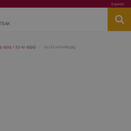
Español
STEAK
5-1925 / 23-12-1995)
GU-EL-40web.jpg