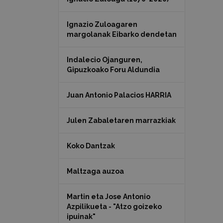
Ignazio Zuloagaren
margolanak Eibarko dendetan
Indalecio Ojanguren,
Gipuzkoako Foru Aldundia
Juan Antonio Palacios HARRIA
Julen Zabaletaren marrazkiak
Koko Dantzak
Maltzaga auzoa
Martin eta Jose Antonio
Azpilikueta - "Atzo goizeko
ipuinak"