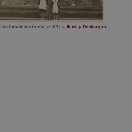
izko tamainako irudia:
24 KB
|
Ikusi
Deskargatu