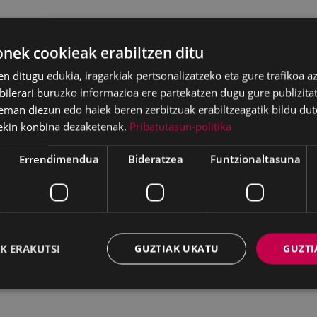
ek cookieak erabiltzen ditu
en ditugu edukia, iragarkiak pertsonalizatzeko eta gure trafikoa a
lerari buruzko informazioa ere partekatzen dugu gure publizitate
eman diezun edo haiek beren zerbitzuak erabiltzeagatik bildu dut
ekin konbina dezaketenak.
Pribatutasun-politika
Errendimendua
Bideratzea
Funtzionaltasuna
K ERAKUTSI
GUZTIAK UKATU
GUZTI