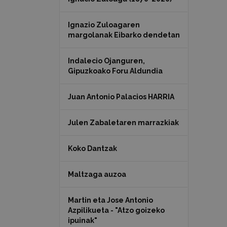
Ignazio Zuloagaren
margolanak Eibarko dendetan
Indalecio Ojanguren,
Gipuzkoako Foru Aldundia
Juan Antonio Palacios HARRIA
Julen Zabaletaren marrazkiak
Koko Dantzak
Maltzaga auzoa
Martin eta Jose Antonio
Azpilikueta - "Atzo goizeko
ipuinak"