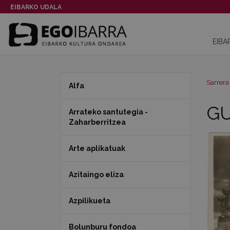
EIBARKO UDALA
EIBA
Sarrera
Alfa
GU
Arrateko santutegia -
Zaharberritzea
Arte aplikatuak
Azitaingo eliza
Azpilikueta
Bolunburu fondoa