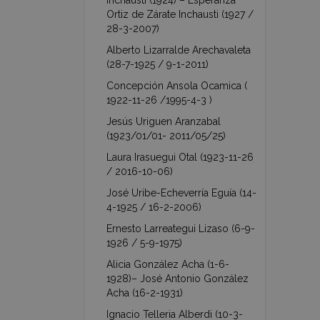
Inchausti (1924) – Esperanza
Ortiz de Zárate Inchausti (1927 /
28-3-2007)
Alberto Lizarralde Arechavaleta
(28-7-1925 / 9-1-2011)
Concepción Ansola Ocamica (
1922-11-26 /1995-4-3 )
Jesús Uriguen Aranzabal
(1923/01/01- 2011/05/25)
Laura Irasuegui Otal (1923-11-26
/ 2016-10-06)
José Uribe-Echeverría Eguía (14-
4-1925 / 16-2-2006)
Ernesto Larreategui Lizaso (6-9-
1926 / 5-9-1975)
Alicia González Acha (1-6-
1928)– José Antonio González
Acha (16-2-1931)
Ignacio Telleria Alberdi (10-3-