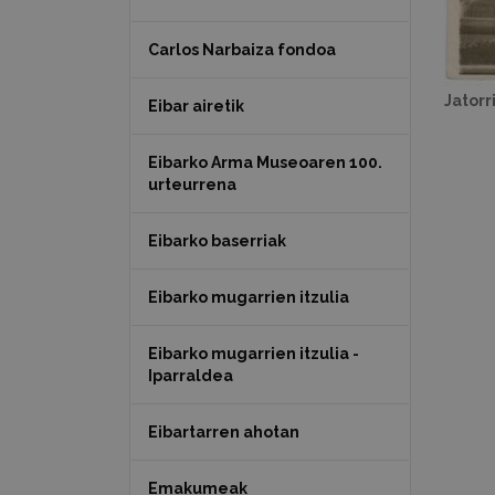
Carlos Narbaiza fondoa
Jatorr
Eibar airetik
Eibarko Arma Museoaren 100.
urteurrena
Eibarko baserriak
Eibarko mugarrien itzulia
Eibarko mugarrien itzulia -
Iparraldea
Eibartarren ahotan
Emakumeak