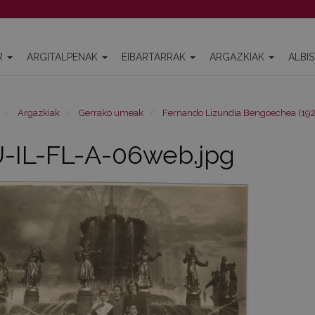
R
ARGITALPENAK
EIBARTARRAK
ARGAZKIAK
ALBI
Argazkiak
Gerrako umeak
Fernando Lizundia Bengoechea (19
-IL-FL-A-06web.jpg