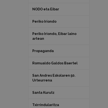
NODO eta Eibar
Periko Iriondo
Periko Iriondo, Eibar laino
artean
Propaganda
Romualdo Galdos Baertel
San Andres Eskolaren 50.
Urteurrena
Santa Kurutz
Txirrindularitza