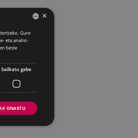
×
ztertzeko. Gure
BASQUE
- eta analisi-
SPANISH
en beste
Sailkatu gabe
AK ONARTU