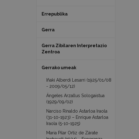
Errepublika
Gerra
Gerra Zibilaren Interpretazio
Zentroa
Gerrako umeak
Iñaki Alberdi Lesarri (1925/01/08
- 2009/05/12)
Ángeles Arzallus Sologaistua
(1929/09/02)
Narciso Rinaldo Astarloa Iraola
(31-10-1923) – Enrique Astarloa
Iraola (5-10-1925)
Maria Pilar Ortiz de Zárate