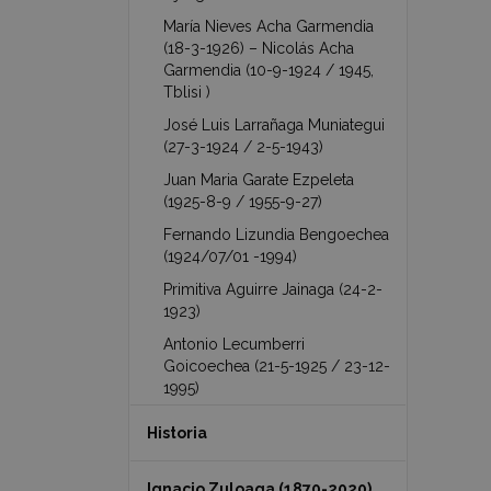
María Nieves Acha Garmendia
(18-3-1926) – Nicolás Acha
Garmendia (10-9-1924 / 1945,
Tblisi )
José Luis Larrañaga Muniategui
(27-3-1924 / 2-5-1943)
Juan Maria Garate Ezpeleta
(1925-8-9 / 1955-9-27)
Fernando Lizundia Bengoechea
(1924/07/01 -1994)
Primitiva Aguirre Jainaga (24-2-
1923)
Antonio Lecumberri
Goicoechea (21-5-1925 / 23-12-
1995)
Historia
Ignacio Zuloaga (1870-2020)