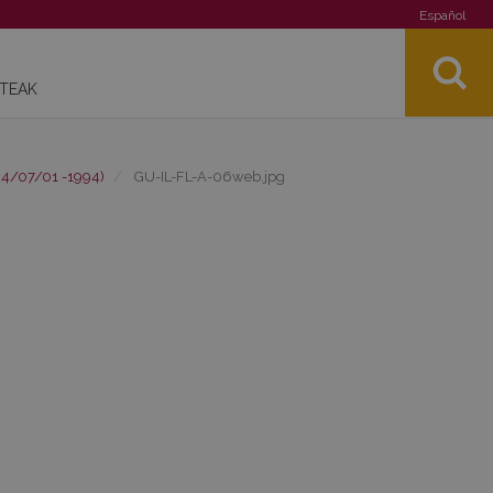
Español
STEAK
24/07/01 -1994)
GU-IL-FL-A-06web.jpg