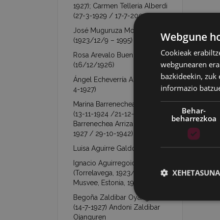
1927); Carmen Telleria Alberdi
(27-3-1929 / 17-7-2003)
José Muguruza Mondragón
Webgune hon
(1923/12/9 – 1995)
Cookieak erabiltz
Rosa Arevalo Buendía
webgunearen erabi
(16/12/1926)
bazkideekin, zuk 
Ángel Echeverría Aranzábal (16-
informazio batzu
4-1927)
Marina Barrenechea Arrizabalaga
Behar-
(13-11-1924 /21-12-1953)- Jesús
beharrezkoa
Barrenechea Arrizabalaga (26-1-
1927 / 29-10-1942)
Luisa Aguirre Galdona (7-9-1927)
Ignacio Aguirregoicoa Benito
XEHETASUNA
(Torrelavega, 1923/02/21 –
Musvee, Estonia, 1944/03/09)
Begoña Zaldibar Oyanguren
(14-7-1927) Andoni Zaldibar
Ojanguren