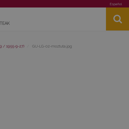
Español
STEAK
9 / 1955-9-27)
GU-LG-02-moztuta.jpg