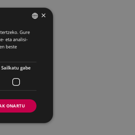
×
ztertzeko. Gure
BASQUE
- eta analisi-
SPANISH
en beste
Sailkatu gabe
AK ONARTU