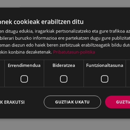
ek cookieak erabiltzen ditu
en ditugu edukia, iragarkiak pertsonalizatzeko eta gure trafikoa a
lerari buruzko informazioa ere partekatzen dugu gure publizitate
eman diezun edo haiek beren zerbitzuak erabiltzeagatik bildu dut
ekin konbina dezaketenak.
Pribatutasun-politika
Errendimendua
Bideratzea
Funtzionaltasuna
K ERAKUTSI
GUZTIAK UKATU
GUZTI