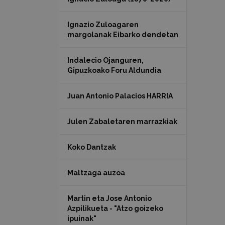
Ignazio Zuloagaren
margolanak Eibarko dendetan
Indalecio Ojanguren,
Gipuzkoako Foru Aldundia
Juan Antonio Palacios HARRIA
Julen Zabaletaren marrazkiak
Koko Dantzak
Maltzaga auzoa
Martin eta Jose Antonio
Azpilikueta - "Atzo goizeko
ipuinak"