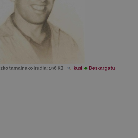
izko tamainako irudia:
196 KB
|
Ikusi
Deskargatu