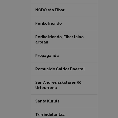
NODO eta Eibar
Periko Iriondo
Periko Iriondo, Eibar laino
artean
Propaganda
Romualdo Galdos Baertel
San Andres Eskolaren 50.
Urteurrena
Santa Kurutz
Txirrindularitza