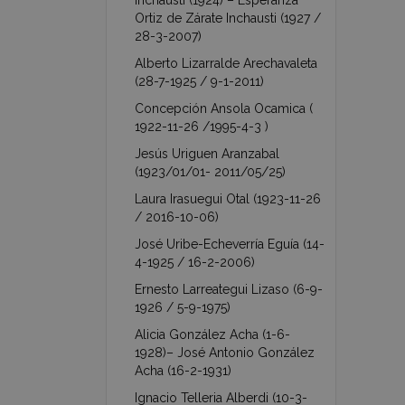
Inchausti (1924) – Esperanza
Ortiz de Zárate Inchausti (1927 /
28-3-2007)
Alberto Lizarralde Arechavaleta
(28-7-1925 / 9-1-2011)
Concepción Ansola Ocamica (
1922-11-26 /1995-4-3 )
Jesús Uriguen Aranzabal
(1923/01/01- 2011/05/25)
Laura Irasuegui Otal (1923-11-26
/ 2016-10-06)
José Uribe-Echeverría Eguía (14-
4-1925 / 16-2-2006)
Ernesto Larreategui Lizaso (6-9-
1926 / 5-9-1975)
Alicia González Acha (1-6-
1928)– José Antonio González
Acha (16-2-1931)
Ignacio Telleria Alberdi (10-3-