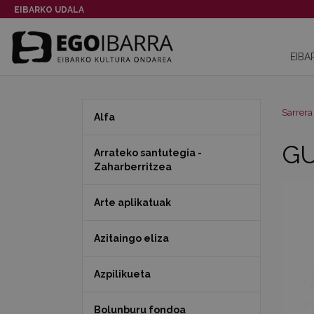
EIBARKO UDALA
EIBA
Sarrera
Alfa
GU
Arrateko santutegia -
Zaharberritzea
Arte aplikatuak
Azitaingo eliza
Azpilikueta
Bolunburu fondoa