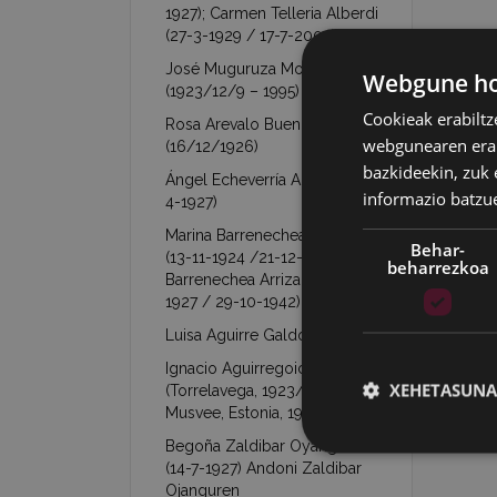
1927); Carmen Telleria Alberdi
(27-3-1929 / 17-7-2003)
José Muguruza Mondragón
Webgune hon
(1923/12/9 – 1995)
Cookieak erabiltz
Rosa Arevalo Buendía
webgunearen erabi
(16/12/1926)
bazkideekin, zuk 
Ángel Echeverría Aranzábal (16-
informazio batzu
4-1927)
Marina Barrenechea Arrizabalaga
Behar-
(13-11-1924 /21-12-1953)- Jesús
beharrezkoa
Barrenechea Arrizabalaga (26-1-
1927 / 29-10-1942)
Luisa Aguirre Galdona (7-9-1927)
Ignacio Aguirregoicoa Benito
XEHETASUNA
(Torrelavega, 1923/02/21 –
Musvee, Estonia, 1944/03/09)
Begoña Zaldibar Oyanguren
(14-7-1927) Andoni Zaldibar
Ojanguren