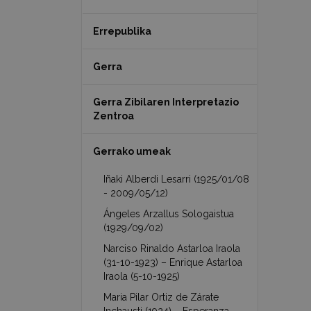
Errepublika
Gerra
Gerra Zibilaren Interpretazio
Zentroa
Gerrako umeak
Iñaki Alberdi Lesarri (1925/01/08
- 2009/05/12)
Ángeles Arzallus Sologaistua
(1929/09/02)
Narciso Rinaldo Astarloa Iraola
(31-10-1923) – Enrique Astarloa
Iraola (5-10-1925)
Maria Pilar Ortiz de Zárate