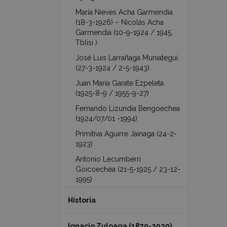
María Nieves Acha Garmendia
(18-3-1926) – Nicolás Acha
Garmendia (10-9-1924 / 1945,
Tblisi )
José Luis Larrañaga Muniategui
(27-3-1924 / 2-5-1943)
Juan Maria Garate Ezpeleta
(1925-8-9 / 1955-9-27)
Fernando Lizundia Bengoechea
(1924/07/01 -1994)
Primitiva Aguirre Jainaga (24-2-
1923)
Antonio Lecumberri
Goicoechea (21-5-1925 / 23-12-
1995)
Historia
Ignacio Zuloaga (1870-2020)