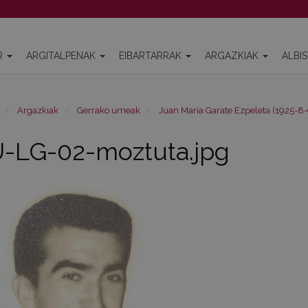
R
ARGITALPENAK
EIBARTARRAK
ARGAZKIAK
ALBI
Argazkiak
Gerrako umeak
Juan Maria Garate Ezpeleta (1925-8-
-LG-02-moztuta.jpg