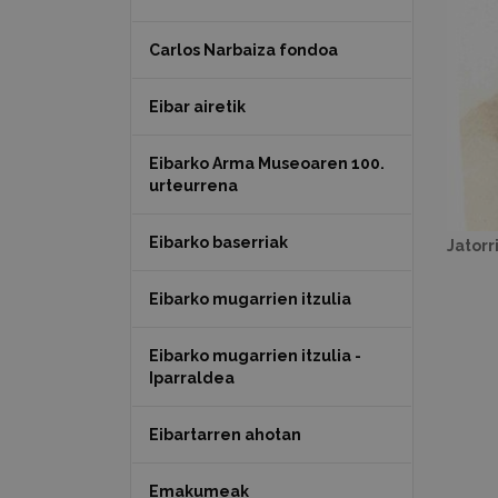
Carlos Narbaiza fondoa
Eibar airetik
Eibarko Arma Museoaren 100.
urteurrena
Eibarko baserriak
Jatorr
Eibarko mugarrien itzulia
Eibarko mugarrien itzulia -
Iparraldea
Eibartarren ahotan
Emakumeak