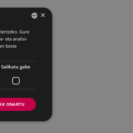
×
ztertzeko. Gure
BASQUE
- eta analisi-
SPANISH
en beste
Sailkatu gabe
AK ONARTU