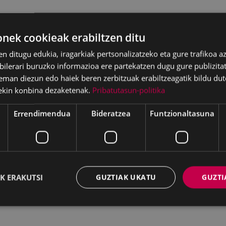
ek cookieak erabiltzen ditu
en ditugu edukia, iragarkiak pertsonalizatzeko eta gure trafikoa a
lerari buruzko informazioa ere partekatzen dugu gure publizitate
eman diezun edo haiek beren zerbitzuak erabiltzeagatik bildu dut
ekin konbina dezaketenak.
Pribatutasun-politika
Errendimendua
Bideratzea
Funtzionaltasuna
K ERAKUTSI
GUZTIAK UKATU
GUZTI