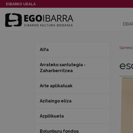
EIBARKO UDALA
EIBA
Sarrera
Alfa
es
Arrateko santutegia -
Zaharberritzea
Arte aplikatuak
Azitaingo eliza
Azpilikueta
Bolunburu fondoa