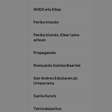
NODO eta Eibar
Periko Iriondo
Periko Iriondo, Eibar laino
artean
Propaganda
Romualdo Galdos Baertel
San Andres Eskolaren 50.
Urteurrena
Santa Kurutz
Txirrindularitza