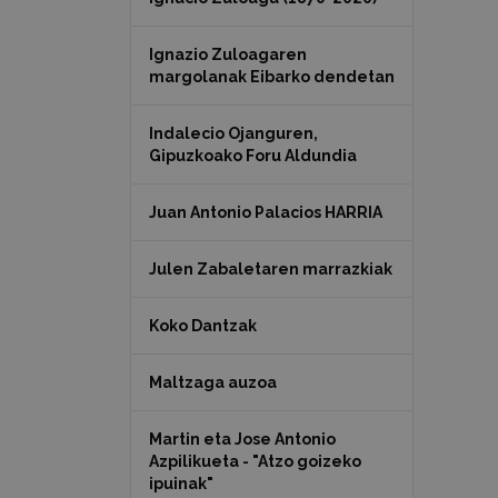
Ignazio Zuloagaren
margolanak Eibarko dendetan
Indalecio Ojanguren,
Gipuzkoako Foru Aldundia
Juan Antonio Palacios HARRIA
Julen Zabaletaren marrazkiak
Koko Dantzak
Maltzaga auzoa
Martin eta Jose Antonio
Azpilikueta - "Atzo goizeko
ipuinak"