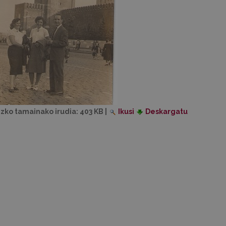
izko tamainako irudia:
403 KB
|
Ikusi
Deskargatu