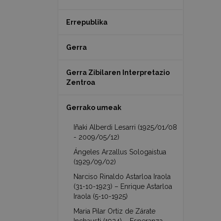
Errepublika
Gerra
Gerra Zibilaren Interpretazio
Zentroa
Gerrako umeak
Iñaki Alberdi Lesarri (1925/01/08
- 2009/05/12)
Ángeles Arzallus Sologaistua
(1929/09/02)
Narciso Rinaldo Astarloa Iraola
(31-10-1923) – Enrique Astarloa
Iraola (5-10-1925)
Maria Pilar Ortiz de Zárate