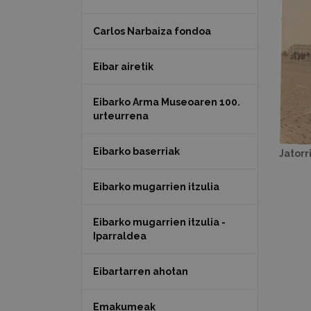
Carlos Narbaiza fondoa
Eibar airetik
Eibarko Arma Museoaren 100.
urteurrena
Eibarko baserriak
Jatorr
Eibarko mugarrien itzulia
Eibarko mugarrien itzulia -
Iparraldea
Eibartarren ahotan
Emakumeak