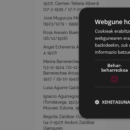
1927); Carmen Telleria Alberdi
(27-3-1929 / 17-7-2003)
José Muguruza Mondragón
Webgune hon
(1923/12/9 – 1995)
Cookieak erabiltz
Rosa Arevalo Buendía
webgunearen erabi
(16/12/1926)
bazkideekin, zuk 
Ángel Echeverría Aranzábal (16-
informazio batzu
4-1927)
Marina Barrenechea Arrizabalaga
Behar-
(13-11-1924 /21-12-1953)- Jesús
beharrezkoa
Barrenechea Arrizabalaga (26-1-
1927 / 29-10-1942)
Luisa Aguirre Galdona (7-9-1927)
Ignacio Aguirregoicoa Benito
XEHETASUNA
(Torrelavega, 1923/02/21 –
Musvee, Estonia, 1944/03/09)
Begoña Zaldibar Oyanguren
(14-7-1927) Andoni Zaldibar
Ojanguren