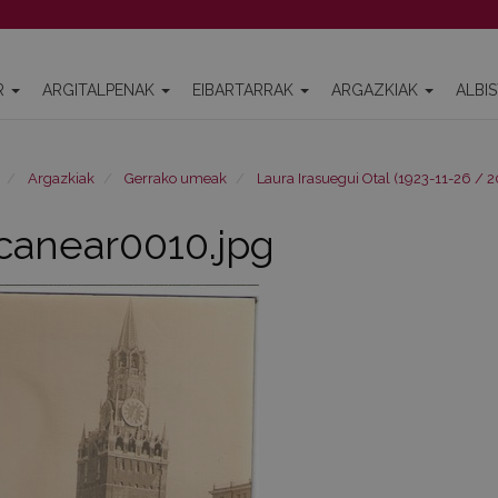
R
ARGITALPENAK
EIBARTARRAK
ARGAZKIAK
ALBI
Argazkiak
Gerrako umeak
Laura Irasuegui Otal (1923-11-26 / 
canear0010.jpg