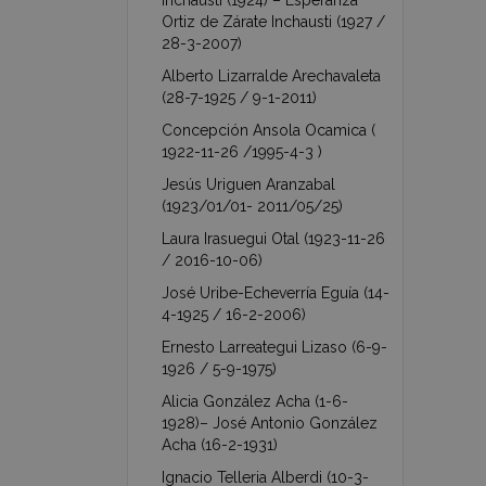
Inchausti (1924) – Esperanza
Ortiz de Zárate Inchausti (1927 /
28-3-2007)
Alberto Lizarralde Arechavaleta
(28-7-1925 / 9-1-2011)
Concepción Ansola Ocamica (
1922-11-26 /1995-4-3 )
Jesús Uriguen Aranzabal
(1923/01/01- 2011/05/25)
Laura Irasuegui Otal (1923-11-26
/ 2016-10-06)
José Uribe-Echeverría Eguía (14-
4-1925 / 16-2-2006)
Ernesto Larreategui Lizaso (6-9-
1926 / 5-9-1975)
Alicia González Acha (1-6-
1928)– José Antonio González
Acha (16-2-1931)
Ignacio Telleria Alberdi (10-3-