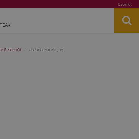
Español
STEAK
2016-10-06)
escanear0010.jpg