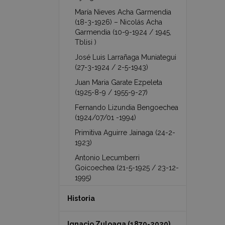
María Nieves Acha Garmendia
(18-3-1926) – Nicolás Acha
Garmendia (10-9-1924 / 1945,
Tblisi )
José Luis Larrañaga Muniategui
(27-3-1924 / 2-5-1943)
Juan Maria Garate Ezpeleta
(1925-8-9 / 1955-9-27)
Fernando Lizundia Bengoechea
(1924/07/01 -1994)
Primitiva Aguirre Jainaga (24-2-
1923)
Antonio Lecumberri
Goicoechea (21-5-1925 / 23-12-
1995)
Historia
Ignacio Zuloaga (1870-2020)