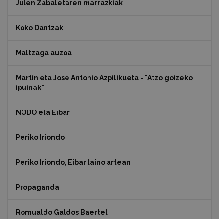
Julen Zabaletaren marrazkiak
Koko Dantzak
Maltzaga auzoa
Martin eta Jose Antonio Azpilikueta - "Atzo goizeko
ipuinak"
NODO eta Eibar
Periko Iriondo
Periko Iriondo, Eibar laino artean
Propaganda
Romualdo Galdos Baertel