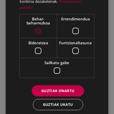
konbina dezaketenak.
Pribatutasun-
Ernesto Larreategui Lizaso (6-9-1926 / 5-9-1975)
politika
Alicia González Acha (1-6-1928)– José Antonio González
Acha (16-2-1931)
Behar-
Errendimendua
beharrezkoa
Ignacio Telleria Alberdi (10-3-1927); Carmen Telleria
Alberdi (27-3-1929 / 17-7-2003)
José Muguruza Mondragón (1923/12/9 – 1995)
Bideratzea
Funtzionaltasuna
Rosa Arevalo Buendía (16/12/1926)
Ángel Echeverría Aranzábal (16-4-1927)
Marina Barrenechea Arrizabalaga (13-11-1924 /21-12-
Sailkatu gabe
1953)- Jesús Barrenechea Arrizabalaga (26-1-1927 / 29-
10-1942)
Luisa Aguirre Galdona (7-9-1927)
Ignacio Aguirregoicoa Benito (Torrelavega, 1923/02/21 –
GUZTIAK ONARTU
Musvee, Estonia, 1944/03/09)
Begoña Zaldibar Oyanguren (14-7-1927) Andoni Zaldibar
Ojanguren
GUZTIAK UKATU
María Nieves Acha Garmendia (18-3-1926) – Nicolás Acha