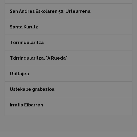
San Andres Eskolaren 50. Urteurrena
Santa Kurutz
Txirrindularitza
Txirrindularitza, "A Rueda"
Utillajea
Ustekabe grabazioa
Irratia Eibarren