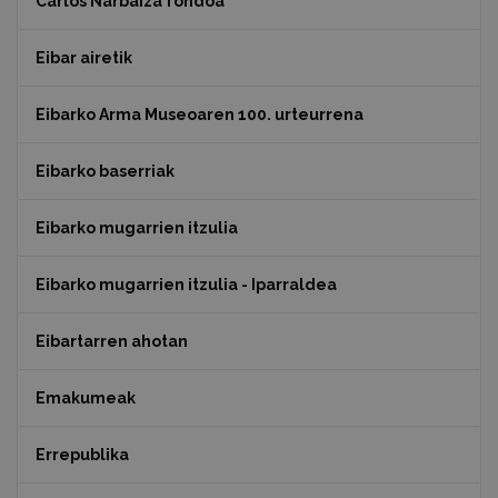
Carlos Narbaiza fondoa
Eibar airetik
Eibarko Arma Museoaren 100. urteurrena
Eibarko baserriak
Eibarko mugarrien itzulia
Eibarko mugarrien itzulia - Iparraldea
Eibartarren ahotan
Emakumeak
Errepublika