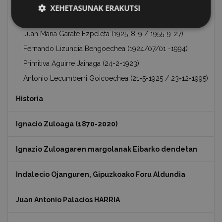
Garmendia (10-9-1924 / 1945, Tblisi )
XEHETASUNAK ERAKUTSI
José Luis Larrañaga Muniategui (27-3-1924 / 2-5-1943)
Juan Maria Garate Ezpeleta (1925-8-9 / 1955-9-27)
Fernando Lizundia Bengoechea (1924/07/01 -1994)
Primitiva Aguirre Jainaga (24-2-1923)
Antonio Lecumberri Goicoechea (21-5-1925 / 23-12-1995)
Historia
Ignacio Zuloaga (1870-2020)
Ignazio Zuloagaren margolanak Eibarko dendetan
Indalecio Ojanguren, Gipuzkoako Foru Aldundia
Juan Antonio Palacios HARRIA