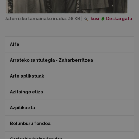
Jatorrizko tamainako irudia:
28 KB
|
Ikusi
Deskargatu
Alfa
Arrateko santutegia - Zaharberritzea
Arte aplikatuak
Azitaingo eliza
Azpilikueta
Bolunburu fondoa