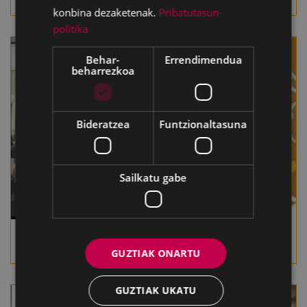
Liberala
konbina dezaketenak.
Pribatutasun-
politika
Behar-
Errendimendua
beharrezkoa
Bideratzea
Funtzionaltasuna
Sailkatu gabe
Eibarko lore jokoak
Muguruza aita-
1908
semeak
GUZTIAK ONARTU
GUZTIAK UKATU