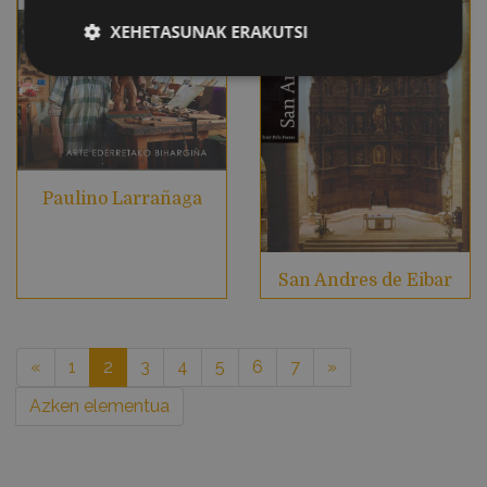
XEHETASUNAK ERAKUTSI
Paulino Larrañaga
San Andres de Eibar
«
1
2
3
4
5
6
7
»
Azken elementua