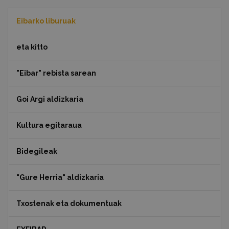
Eibarko liburuak
eta kitto
"Eibar" rebista sarean
Goi Argi aldizkaria
Kultura egitaraua
Bidegileak
"Gure Herria" aldizkaria
Txostenak eta dokumentuak