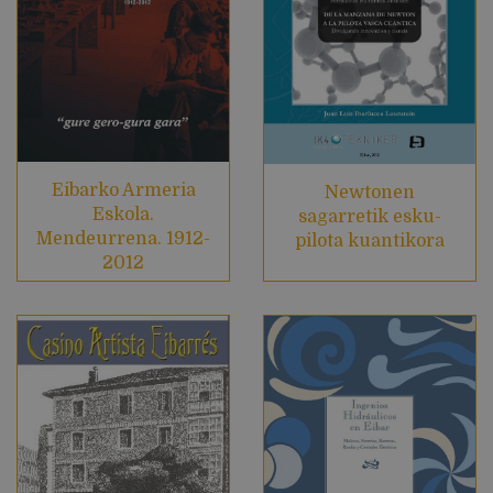
Eibarko Armeria
Newtonen
Eskola.
sagarretik esku-
Mendeurrena. 1912-
pilota kuantikora
2012