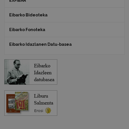
EXFIBAR
Eibarko Bideoteka
Eibarko Fonoteka
Eibarko Idazlanen Datu-basea