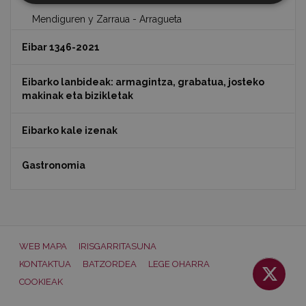
Mendiguren y Zarraua - Arragueta
Eibar 1346-2021
Eibarko lanbideak: armagintza, grabatua, josteko
makinak eta bizikletak
Eibarko kale izenak
Gastronomia
WEB MAPA
IRISGARRITASUNA
KONTAKTUA
BATZORDEA
LEGE OHARRA
COOKIEAK