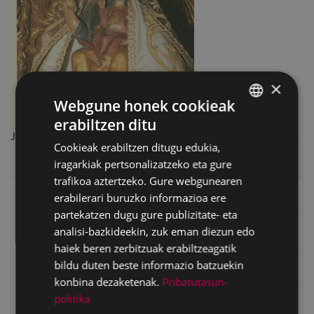
×
Webgune honek cookieak
erabiltzen ditu
BASQUE
Jatorrizko tamainako irudia:
64 KB
|
Ikusi
Deskargatu
Cookieak erabiltzen ditugu edukia,
SPANISH
iragarkiak pertsonalizatzeko eta gure
trafikoa aztertzeko. Gure webgunearen
Eibarko historia
erabilerari buruzko informazioa ere
partekatzen dugu gure publizitate- eta
analisi-bazkideekin, zuk eman diezun edo
Baserriak eta auzoak
haiek beren zerbitzuak erabiltzeagatik
bildu duten beste informazio batzuekin
Eibarko mugarriak
konbina dezaketenak.
Pribatutasun-
politika
Ibilbideak