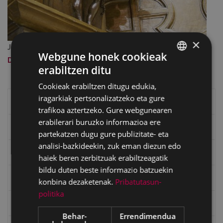
×
Jatorrizko tamainako irudia:
1.16 MB
|
Ikusi
Webgune honek cookieak
Deskargatu
erabiltzen ditu
BASQUE
Cookieak erabiltzen ditugu edukia,
SPANISH
iragarkiak pertsonalizatzeko eta gure
Eibarko historia
trafikoa aztertzeko. Gure webgunearen
erabilerari buruzko informazioa ere
Baserriak eta auzoak
partekatzen dugu gure publizitate- eta
analisi-bazkideekin, zuk eman diezun edo
Eibarko mugarriak
haiek beren zerbitzuak erabiltzeagatik
bildu duten beste informazio batzuekin
Ibilbideak
konbina dezaketenak.
Pribatutasun-
politika
Ondarea: Lekuak eta Historia
Behar-
Errendimendua