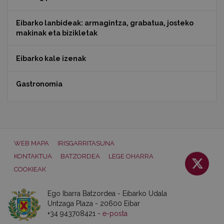
Eibarko lanbideak: armagintza, grabatua, josteko
makinak eta bizikletak
Eibarko kale izenak
Gastronomia
WEB MAPA
IRISGARRITASUNA
KONTAKTUA
BATZORDEA
LEGE OHARRA
COOKIEAK
Ego Ibarra Batzordea - Eibarko Udala
Untzaga Plaza - 20600 Eibar
+34 943708421 -
e-posta