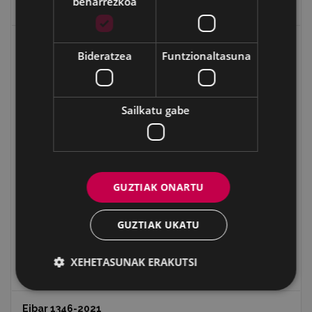
beharrezkoa
Eibarko Eraikinak 360º
Eibarko eraikuntza eta monumentu nagusiak
Bideratzea
Funtzionaltasuna
San Andres parrokia
Arrateko Santutegia
Sailkatu gabe
Azitaingo eliza
Aginagako San Migel
Eibarko ermitak
Santutxuak
GUZTIAK ONARTU
Coliseo Antzokia
Eibarko tren geltokia
GUZTIAK UKATU
Urkiko gurutzea
Udaletxea
XEHETASUNAK ERAKUTSI
Mendiguren y Zarraua - Arragueta
Eibar 1346-2021