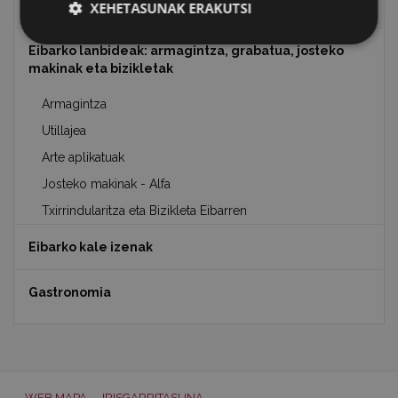
Eibar 1346-2021
XEHETASUNAK ERAKUTSI
Eibarko lanbideak: armagintza, grabatua, josteko
makinak eta bizikletak
Armagintza
Utillajea
Arte aplikatuak
Josteko makinak - Alfa
Txirrindularitza eta Bizikleta Eibarren
Eibarko kale izenak
Gastronomia
WEB MAPA
IRISGARRITASUNA