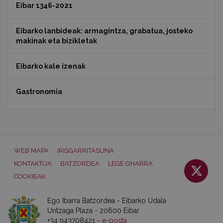
Eibar 1346-2021
Eibarko lanbideak: armagintza, grabatua, josteko
makinak eta bizikletak
Eibarko kale izenak
Gastronomia
WEB MAPA
IRISGARRITASUNA
KONTAKTUA
BATZORDEA
LEGE OHARRA
COOKIEAK
Ego Ibarra Batzordea - Eibarko Udala
Untzaga Plaza - 20600 Eibar
+34 943708421 -
e-posta