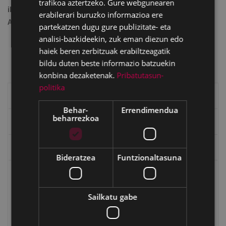
trafikoa aztertzeko. Gure webgunearen
ikastetxea, Azitaindik ikusita (Felipe Loiola, Eibarko Udal
erabilerari buruzko informazioa ere
Artxiboa).
partekatzen dugu gure publizitate- eta
analisi-bazkideekin, zuk eman diezun edo
haiek beren zerbitzuak erabiltzeagatik
bildu duten beste informazio batzuekin
konbina dezaketenak.
Pribatutasun-
politika
Eibarko historia
Behar-
Errendimendua
beharrezkoa
Baserriak eta auzoak
Eibarko mugarriak
Bideratzea
Funtzionaltasuna
Ibilbideak
Arratetik Aginagara ermiten bidetik
Sailkatu gabe
Pausorik pauso Arrate Ballean barrena
Eibartik Urkora baserriz baserri