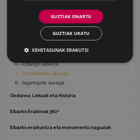
Eibarko ondare artistiko-historikoa ezagutzen
GUZTIAK ONARTU
1.- Markeskua: Isasitarren Jauregia
2.- Erdigune historikoa
GUZTIAK UKATU
3.- San Andres parrokia
4.- Urkidi torrea eta gurutzea
XEHETASUNAK ERAKUTSI
5.- Aldatzeko Iñarra Jauregia
6.- Azitaingo Baseliza
7.- Untzuetatarren Jauregia
8.- Sagartegieta Jauregia
Ondarea: Lekuak eta Historia
Eibarko Eraikinak 360º
Eibarko eraikuntza eta monumentu nagusiak