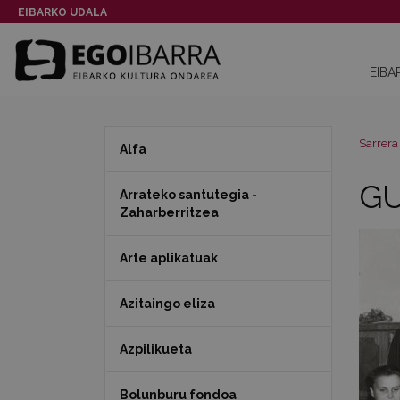
EIBARKO UDALA
EIBA
Sarrera
Alfa
GU
Arrateko santutegia -
Zaharberritzea
Arte aplikatuak
Azitaingo eliza
Azpilikueta
Bolunburu fondoa