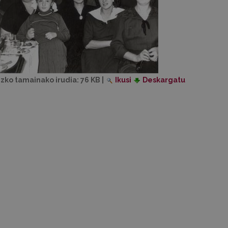
izko tamainako irudia:
76 KB
|
Ikusi
Deskargatu