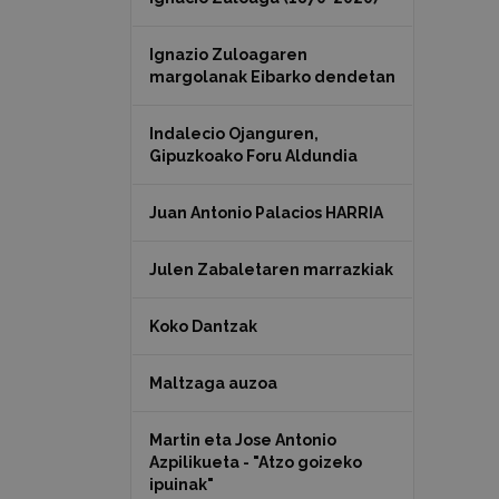
Ignazio Zuloagaren
margolanak Eibarko dendetan
Indalecio Ojanguren,
Gipuzkoako Foru Aldundia
Juan Antonio Palacios HARRIA
Julen Zabaletaren marrazkiak
Koko Dantzak
Maltzaga auzoa
Martin eta Jose Antonio
Azpilikueta - "Atzo goizeko
ipuinak"