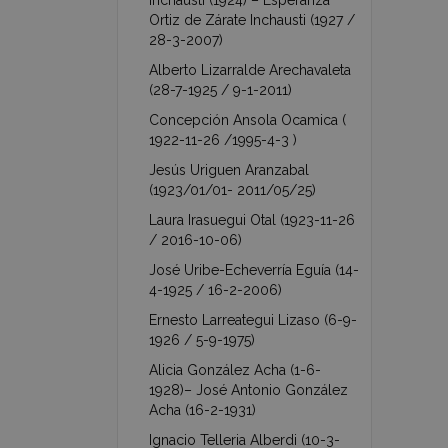
Inchausti (1924) – Esperanza
Ortiz de Zárate Inchausti (1927 /
28-3-2007)
Alberto Lizarralde Arechavaleta
(28-7-1925 / 9-1-2011)
Concepción Ansola Ocamica (
1922-11-26 /1995-4-3 )
Jesús Uriguen Aranzabal
(1923/01/01- 2011/05/25)
Laura Irasuegui Otal (1923-11-26
/ 2016-10-06)
José Uribe-Echeverría Eguía (14-
4-1925 / 16-2-2006)
Ernesto Larreategui Lizaso (6-9-
1926 / 5-9-1975)
Alicia González Acha (1-6-
1928)– José Antonio González
Acha (16-2-1931)
Ignacio Telleria Alberdi (10-3-