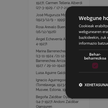
1927); Carmen Telleria Alberdi
(27-3-1929 / 17-7-2003)
José Muguruza Mondragón
Webgune hon
(1923/12/9 – 1995)
Cookieak erabiltz
Rosa Arevalo Buendía
webgunearen erabi
(16/12/1926)
bazkideekin, zuk 
Ángel Echeverría Aranzábal (16-
informazio batzu
4-1927)
Marina Barrenechea Arrizabalaga
Behar-
(13-11-1924 /21-12-1953)- Jesús
beharrezkoa
Barrenechea Arrizabalaga (26-1-
1927 / 29-10-1942)
Luisa Aguirre Galdona (7-9-1927)
Ignacio Aguirregoicoa Benito
XEHETASUNA
(Torrelavega, 1923/02/21 –
Musvee, Estonia, 1944/03/09)
Begoña Zaldibar Oyanguren
(14-7-1927) Andoni Zaldibar
Ojanguren