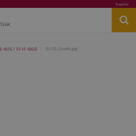
Español
STEAK
5-1925 / 23-12-1995)
GU-EL-23web.jpg