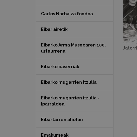
Carlos Narbaiza fondoa
Eibar airetik
Eibarko Arma Museoaren 100.
Jatorr
urteurrena
Eibarko baserriak
Eibarko mugarrien itzulia
Eibarko mugarrien itzulia -
Iparraldea
Eibartarren ahotan
Emakumeak