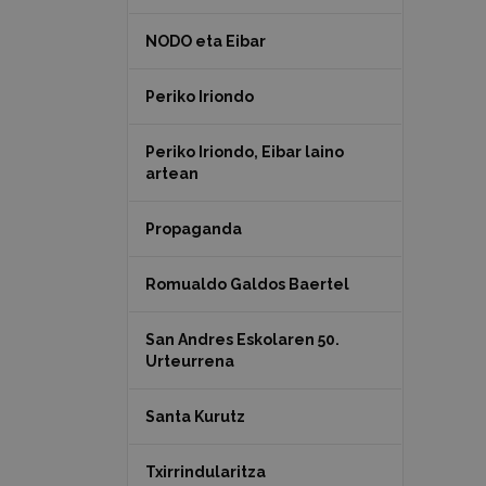
NODO eta Eibar
Periko Iriondo
Periko Iriondo, Eibar laino
artean
Propaganda
Romualdo Galdos Baertel
San Andres Eskolaren 50.
Urteurrena
Santa Kurutz
Txirrindularitza