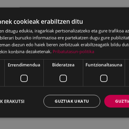
ek cookieak erabiltzen ditu
en ditugu edukia, iragarkiak pertsonalizatzeko eta gure trafikoa a
lerari buruzko informazioa ere partekatzen dugu gure publizitate
eman diezun edo haiek beren zerbitzuak erabiltzeagatik bildu dut
ekin konbina dezaketenak.
Pribatutasun-politika
Errendimendua
Bideratzea
Funtzionaltasuna
K ERAKUTSI
GUZTIAK UKATU
GUZTI