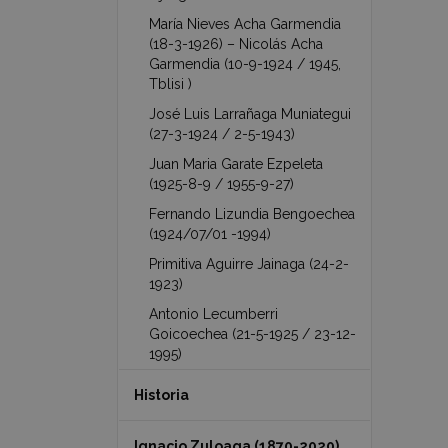
María Nieves Acha Garmendia
(18-3-1926) – Nicolás Acha
Garmendia (10-9-1924 / 1945,
Tblisi )
José Luis Larrañaga Muniategui
(27-3-1924 / 2-5-1943)
Juan Maria Garate Ezpeleta
(1925-8-9 / 1955-9-27)
Fernando Lizundia Bengoechea
(1924/07/01 -1994)
Primitiva Aguirre Jainaga (24-2-
1923)
Antonio Lecumberri
Goicoechea (21-5-1925 / 23-12-
1995)
Historia
Ignacio Zuloaga (1870-2020)