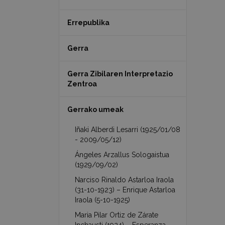
Errepublika
Gerra
Gerra Zibilaren Interpretazio
Zentroa
Gerrako umeak
Iñaki Alberdi Lesarri (1925/01/08
- 2009/05/12)
Ángeles Arzallus Sologaistua
(1929/09/02)
Narciso Rinaldo Astarloa Iraola
(31-10-1923) – Enrique Astarloa
Iraola (5-10-1925)
Maria Pilar Ortiz de Zárate