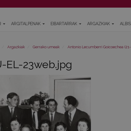
R
ARGITALPENAK
EIBARTARRAK
ARGAZKIAK
ALBI
Argazkiak
Gerrako umeak
Antonio Lecumberri Goicoechea (21-
-EL-23web.jpg