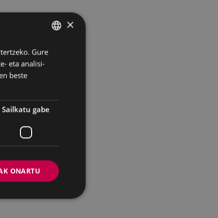
×
ztertzeko. Gure
BASQUE
- eta analisi-
SPANISH
en beste
Sailkatu gabe
AK ONARTU