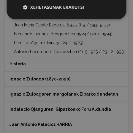
María Nieves Acha Garmendia (18-3-1926) – Nicolás Acha
XEHETASUNAK ERAKUTSI
Garmendia (10-9-1924 / 1945, Tblisi )
José Luis Larrañaga Muniategui (27-3-1924 / 2-5-1943)
Juan Maria Garate Ezpeleta (1925-8-9 / 1955-9-27)
Fernando Lizundia Bengoechea (1924/07/01 -1994)
Primitiva Aguirre Jainaga (24-2-1923)
Antonio Lecumberri Goicoechea (21-5-1925 / 23-12-1995)
Historia
Ignacio Zuloaga (1870-2020)
Ignazio Zuloagaren margolanak Eibarko dendetan
Indalecio Ojanguren, Gipuzkoako Foru Aldundia
Juan Antonio Palacios HARRIA