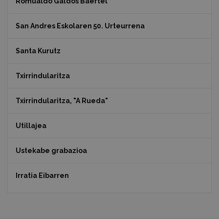
Romualdo Galdos Baertel
San Andres Eskolaren 50. Urteurrena
Santa Kurutz
Txirrindularitza
Txirrindularitza, "A Rueda"
Utillajea
Ustekabe grabazioa
Irratia Eibarren