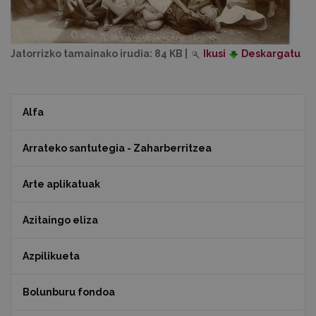
Jatorrizko tamainako irudia:
84 KB
|
Ikusi
Deskargatu
Alfa
Arrateko santutegia - Zaharberritzea
Arte aplikatuak
Azitaingo eliza
Azpilikueta
Bolunburu fondoa