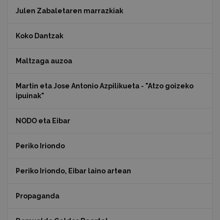
Julen Zabaletaren marrazkiak
Koko Dantzak
Maltzaga auzoa
Martin eta Jose Antonio Azpilikueta - "Atzo goizeko
ipuinak"
NODO eta Eibar
Periko Iriondo
Periko Iriondo, Eibar laino artean
Propaganda