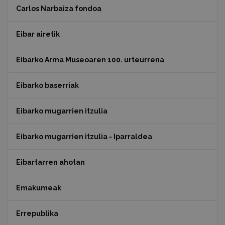
Carlos Narbaiza fondoa
Eibar airetik
Eibarko Arma Museoaren 100. urteurrena
Eibarko baserriak
Eibarko mugarrien itzulia
Eibarko mugarrien itzulia - Iparraldea
Eibartarren ahotan
Emakumeak
Errepublika