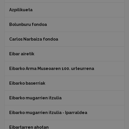
Azpilikueta
Bolunburu fondoa
Carlos Narbaiza fondoa
Eibar airetik
Eibarko Arma Museoaren 100. urteurrena
Eibarko baserriak
Eibarko mugarrien itzulia
Eibarko mugarrien itzulia - Iparraldea
Eibartarren ahotan