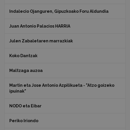
Indalecio Ojanguren, Gipuzkoako Foru Aldundia
Juan Antonio Palacios HARRIA
Julen Zabaletaren marrazkiak
Koko Dantzak
Maltzaga auzoa
Martin eta Jose Antonio Azpilikueta - "Atzo goizeko
ipuinak"
NODO eta Eibar
Periko Iriondo