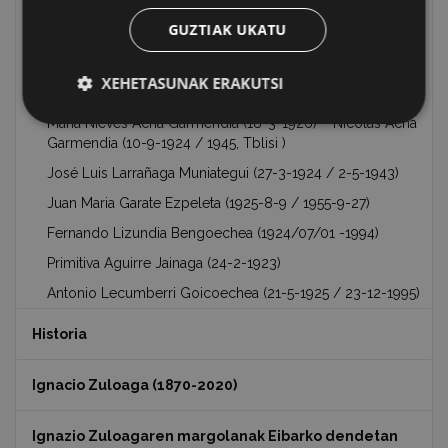
Ignacio Aguirregoicoa Benito (Torrelavega, 1923/02/21 –
GUZTIAK UKATU
Musvee, Estonia, 1944/03/09)
Begoña Zaldibar Oyanguren (14-7-1927) Andoni Zaldibar
XEHETASUNAK ERAKUTSI
Ojanguren
María Nieves Acha Garmendia (18-3-1926) – Nicolás Acha
Garmendia (10-9-1924 / 1945, Tblisi )
José Luis Larrañaga Muniategui (27-3-1924 / 2-5-1943)
Juan Maria Garate Ezpeleta (1925-8-9 / 1955-9-27)
Fernando Lizundia Bengoechea (1924/07/01 -1994)
Primitiva Aguirre Jainaga (24-2-1923)
Antonio Lecumberri Goicoechea (21-5-1925 / 23-12-1995)
Historia
Ignacio Zuloaga (1870-2020)
Ignazio Zuloagaren margolanak Eibarko dendetan