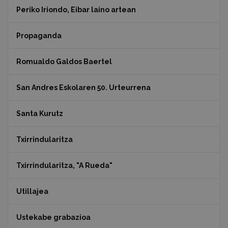
Periko Iriondo, Eibar laino artean
Propaganda
Romualdo Galdos Baertel
San Andres Eskolaren 50. Urteurrena
Santa Kurutz
Txirrindularitza
Txirrindularitza, "A Rueda"
Utillajea
Ustekabe grabazioa