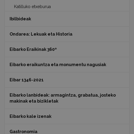
Katilluko etxeburua
Ibilbideak
Ondarea: Lekuak eta Historia
Eibarko Eraikinak 360º
Eibarko eraikuntza eta monumentu nagusiak
Eibar 1346-2021
Eibarko lanbideak: armagintza, grabatua, josteko
makinak eta bizikletak
Eibarko kale izenak
Gastronomia