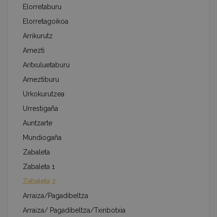
Elorretaburu
Elorretagoikoa
Arrikurutz
Amezti
Aritxuluetaburu
Ameztiburu
Urkokurutzea
Urrestigaña
Auntzarte
Mundiogaña
Zabaleta
Zabaleta 1
Zabaleta 2
Arraiza/Pagadibeltza
Arraiza/ Pagadibeltza/Txinbotxia