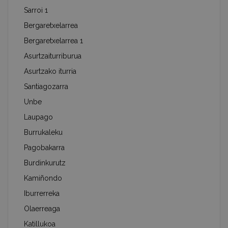
Sarroi 1
Bergaretxelarrea
Bergaretxelarrea 1
Asurtzaiturriburua
Asurtzako iturria
Santiagozarra
Unbe
Laupago
Burrukaleku
Pagobakarra
Burdinkurutz
Kamiñondo
Iburrerreka
Olaerreaga
Katillukoa