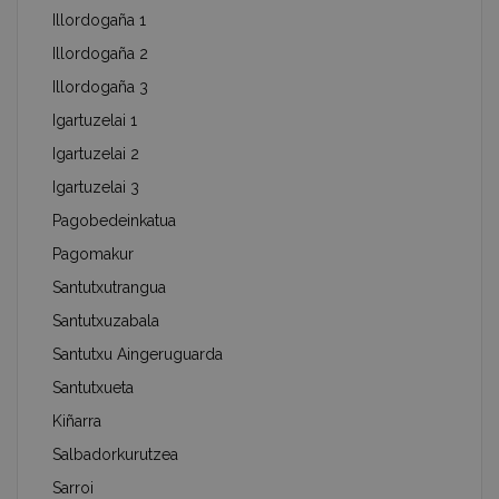
Illordogaña 1
Illordogaña 2
Illordogaña 3
Igartuzelai 1
Igartuzelai 2
Igartuzelai 3
Pagobedeinkatua
Pagomakur
Santutxutrangua
Santutxuzabala
Santutxu Aingeruguarda
Santutxueta
Kiñarra
Salbadorkurutzea
Sarroi