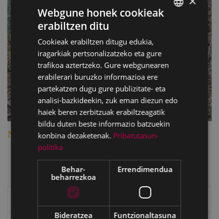
×
Webgune honek cookieak
erabiltzen ditu
BASQUE
Cookieak erabiltzen ditugu edukia,
SPANISH
iragarkiak pertsonalizatzeko eta gure
trafikoa aztertzeko. Gure webgunearen
erabilerari buruzko informazioa ere
partekatzen dugu gure publizitate- eta
analisi-bazkideekin, zuk eman diezun edo
haiek beren zerbitzuak erabiltzeagatik
bildu duten beste informazio batzuekin
Nº 23 ZABALETA 2 (1)
konbina dezaketenak.
Pribatutasun-
politika
Behar-
Errendimendua
beharrezkoa
Eibarko historia
Bideratzea
Funtzionaltasuna