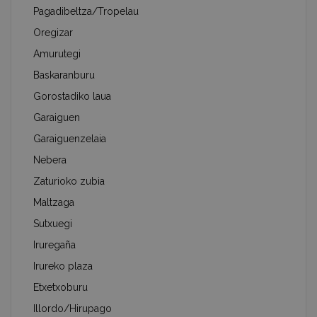
Pagadibeltza/Tropelau
Oregizar
Amurutegi
Baskaranburu
Gorostadiko laua
Garaiguen
Garaiguenzelaia
Nebera
Zaturioko zubia
Maltzaga
Sutxuegi
Iruregaña
Irureko plaza
Etxetxoburu
Illordo/Hirupago