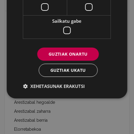
Baserriak eta auzoak
Eibarko mugarriak
Sailkatu gabe
Koordenatuen inguruko informazioa
Mugarrien lana
Arestiburu
GUZTIAK ONARTU
Arestiburu 1
Arestiburu 2
GUZTIAK UKATU
Lindariko gaña 1
Lindariko gaña 2
XEHETASUNAK ERAKUTSI
Lindariko gaña 3 zaharra
Arestizabal hegoalde
Arestizabal zaharra
Arestizabal berria
Elorretabekoa