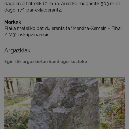
dagoen altzifretik 10 m-ra. Aurreko mugarritik 503 m-ra
dago, 17º ipar-ekialderantz.
Markak
Plaka metaliko bat du erantsita “Markina-Xemein – Eibar
/ M3” inskripzioarekin.
Argazkiak
Egin klik argazkietan handiago ikusteko