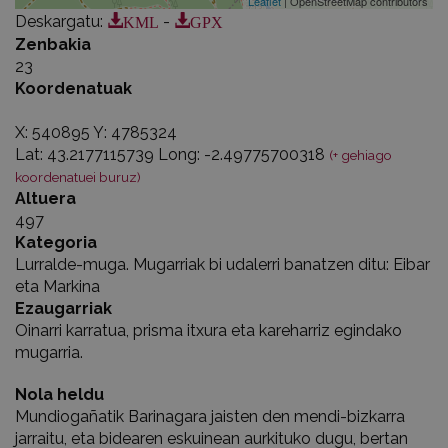
Leaflet
| OpenStreetMap contributors
KML
GPX
Deskargatu
:
-
Zenbakia
23
Koordenatuak
X: 540895 Y: 4785324
Lat: 43.2177115739 Long: -2.49775700318
(+ gehiago
koordenatuei buruz)
Altuera
497
Kategoria
Lurralde-muga. Mugarriak bi udalerri banatzen ditu: Eibar
eta Markina
Ezaugarriak
Oinarri karratua, prisma itxura eta kareharriz egindako
mugarria.
Nola heldu
Mundiogañatik Barinagara jaisten den mendi-bizkarra
jarraitu, eta bidearen eskuinean aurkituko dugu, bertan