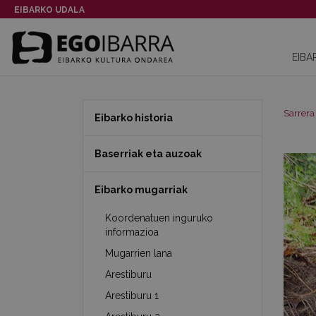
EIBARKO UDALA
EIBA
Sarrera
Eibarko historia
Baserriak eta auzoak
Eibarko mugarriak
Koordenatuen inguruko
informazioa
Mugarrien lana
Arestiburu
Arestiburu 1