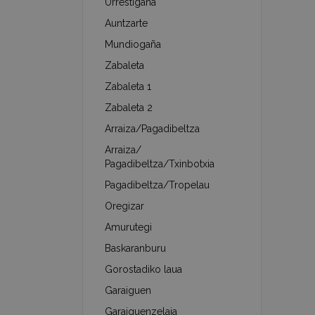
Urrestigaña
Auntzarte
Mundiogaña
Zabaleta
Zabaleta 1
Zabaleta 2
Arraiza/Pagadibeltza
Arraiza/
Pagadibeltza/Txinbotxia
Pagadibeltza/Tropelau
Oregizar
Amurutegi
Baskaranburu
Gorostadiko laua
Garaiguen
Garaiguenzelaia