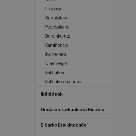
Laupago
Burrukaleku
Pagobakarra
Burdinkurutz
Kamiñondo
Iburrerreka
Olaerreaga
Katillukoa
Katilluko etxeburua
Ibilbideak
Ondarea: Lekuak eta Historia
Eibarko Eraikinak 360º