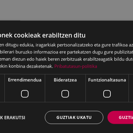
ek cookieak erabiltzen ditu
en ditugu edukia, iragarkiak pertsonalizatzeko eta gure trafikoa a
lerari buruzko informazioa ere partekatzen dugu gure publizitate
eman diezun edo haiek beren zerbitzuak erabiltzeagatik bildu dut
ekin konbina dezaketenak.
Pribatutasun-politika
Errendimendua
Bideratzea
Funtzionaltasuna
K ERAKUTSI
GUZTIAK UKATU
GUZTI