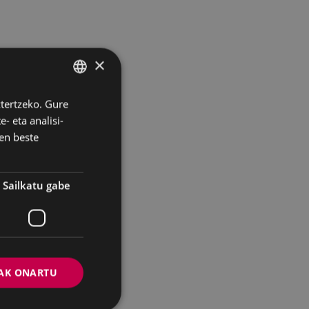
×
ztertzeko. Gure
BASQUE
- eta analisi-
SPANISH
en beste
Sailkatu gabe
AK ONARTU