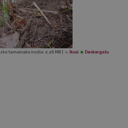
izko tamainako irudia:
2.26 MB
|
Ikusi
Deskargatu