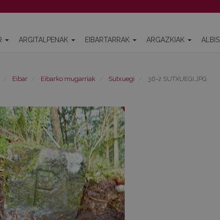
R
ARGITALPENAK
EIBARTARRAK
ARGAZKIAK
ALBI
Eibar
Eibarko mugarriak
Sutxuegi
36-2 SUTXUEGI.JPG