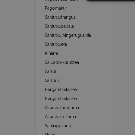
Pagomakur
Santutxutrangua
Santutxuzabala
Santutxu Aingeruguarda
Santutxueta
Kiñarra
Salbadorkurutzea
Sarroi
Sarroi 1
Bergaretxelarrea
Bergaretxelarrea 1
Asurtzaiturriburua
Asurtzako iturria
Santiagozarra
Unbe