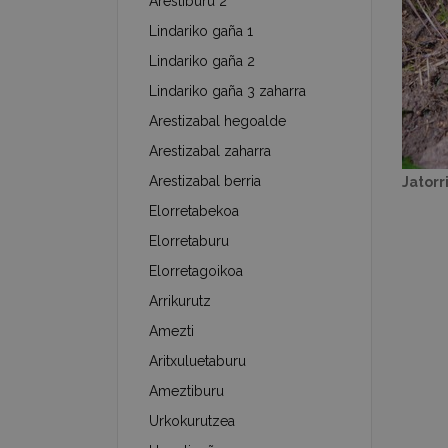
Arestiburu 2
Lindariko gaña 1
Lindariko gaña 2
Lindariko gaña 3 zaharra
Arestizabal hegoalde
Arestizabal zaharra
Arestizabal berria
Jatorr
Elorretabekoa
Elorretaburu
Elorretagoikoa
Arrikurutz
Amezti
Aritxuluetaburu
Ameztiburu
Urkokurutzea