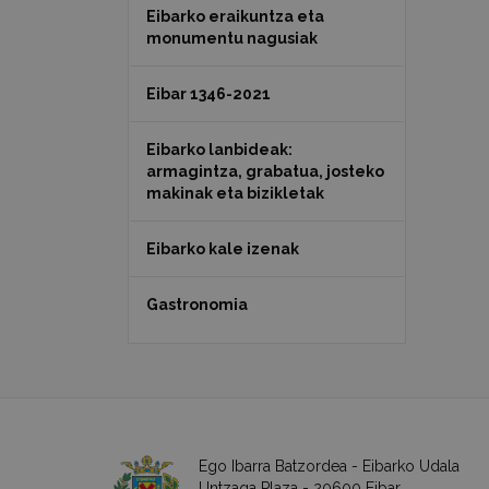
Eibarko eraikuntza eta
monumentu nagusiak
Eibar 1346-2021
Eibarko lanbideak:
armagintza, grabatua, josteko
makinak eta bizikletak
Eibarko kale izenak
Gastronomia
Ego Ibarra Batzordea - Eibarko Udala
Untzaga Plaza - 20600 Eibar