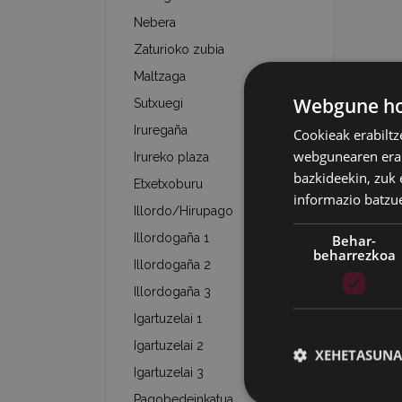
Nebera
Zaturioko zubia
Maltzaga
Webgune hon
Sutxuegi
Iruregaña
Cookieak erabiltz
webgunearen erabi
Irureko plaza
bazkideekin, zuk 
Etxetxoburu
informazio batzu
Illordo/Hirupago
Illordogaña 1
Behar-
beharrezkoa
Illordogaña 2
Illordogaña 3
Igartuzelai 1
Igartuzelai 2
XEHETASUNA
Igartuzelai 3
Pagobedeinkatua