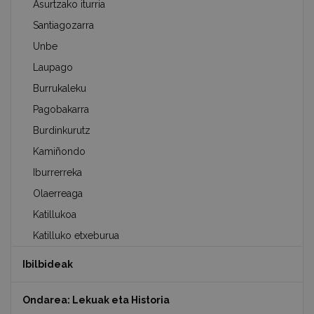
Asurtzako iturria
Santiagozarra
Unbe
Laupago
Burrukaleku
Pagobakarra
Burdinkurutz
Kamiñondo
Iburrerreka
Olaerreaga
Katillukoa
Katilluko etxeburua
Ibilbideak
Ondarea: Lekuak eta Historia