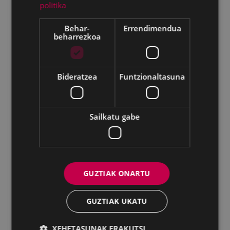
Gorostadiko laua
politika
Garaiguen
Behar-
Errendimendua
Garaiguenzelaia
beharrezkoa
Nebera
Zaturioko zubia
Bideratzea
Funtzionaltasuna
Maltzaga
Sutxuegi
Iruregaña
Sailkatu gabe
Irureko plaza
Etxetxoburu
Illordo/Hirupago
Illordogaña 1
GUZTIAK ONARTU
Illordogaña 2
GUZTIAK UKATU
Illordogaña 3
Igartuzelai 1
XEHETASUNAK ERAKUTSI