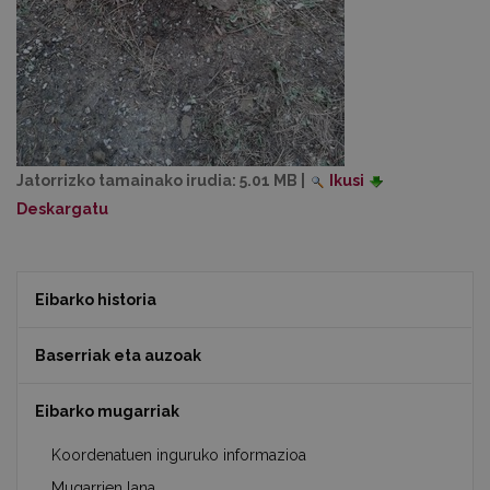
Jatorrizko tamainako irudia:
5.01 MB
|
Ikusi
Deskargatu
Eibarko historia
Baserriak eta auzoak
Eibarko mugarriak
Koordenatuen inguruko informazioa
Mugarrien lana