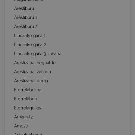
Arestiburu
Arestiburu 1
Arestiburu 2
Lindariko gaña 1
Lindariko gaña 2
Lindariko gaña 3 zaharra
Arestizabal hegoalde
Arestizabal zaharra
Arestizabal berria
Elorretabekoa
Elorretaburu
Elorretagoikoa
Arrikurutz
Amezti