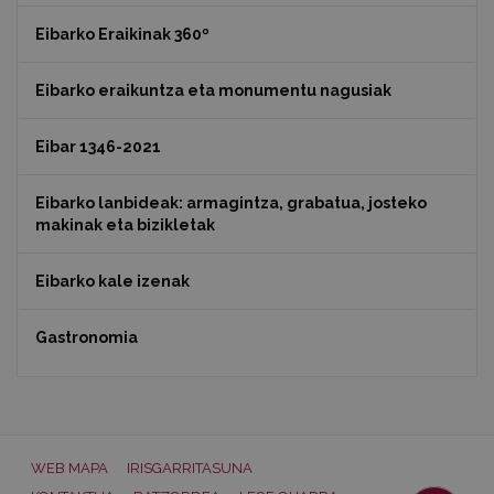
Eibarko Eraikinak 360º
Eibarko eraikuntza eta monumentu nagusiak
Eibar 1346-2021
Eibarko lanbideak: armagintza, grabatua, josteko
makinak eta bizikletak
Eibarko kale izenak
Gastronomia
WEB MAPA
IRISGARRITASUNA