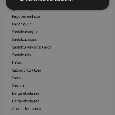
Igartuzelai 2
Igartuzelai 3
Pagobedeinkatua
Pagomakur
Santutxutrangua
Santutxuzabala
Santutxu Aingeruguarda
Santutxueta
Kiñarra
Salbadorkurutzea
Sarroi
Sarroi 1
Bergaretxelarrea
Bergaretxelarrea 1
Asurtzaiturriburua