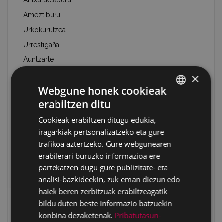
Aritxuluetaburu
Ameztiburu
Urkokurutzea
Urrestigaña
Auntzarte
Mundiogaña
×
Webgune honek cookieak
Zabaleta
erabiltzen ditu
Zabaleta 1
BASQUE
Zabaleta 2
Cookieak erabiltzen ditugu edukia,
SPANISH
iragarkiak pertsonalizatzeko eta gure
Arraiza/Pagadibeltza
trafikoa aztertzeko. Gure webgunearen
Arraiza/ Pagadibeltza/Txinbotxia
erabilerari buruzko informazioa ere
Pagadibeltza/Tropelau
partekatzen dugu gure publizitate- eta
Oregizar
analisi-bazkideekin, zuk eman diezun edo
haiek beren zerbitzuak erabiltzeagatik
Amurutegi
bildu duten beste informazio batzuekin
Baskaranburu
konbina dezaketenak.
Pribatutasun-