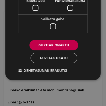
Bideratzea
Funtzionaltasuna
Eibarko historia
Sailkatu gabe
Baserriak eta auzoak
Eibarko mugarriak
GUZTIAK ONARTU
Ibilbideak
GUZTIAK UKATU
Ondarea: Lekuak eta Historia
XEHETASUNAK ERAKUTSI
Eibarko Eraikinak 360º
Eibarko eraikuntza eta monumentu nagusiak
Eibar 1346-2021