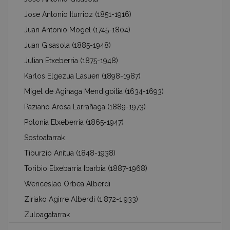
Jose Antonio Iturrioz (1851-1916)
Juan Antonio Mogel (1745-1804)
Juan Gisasola (1885-1948)
Julian Etxeberria (1875-1948)
Karlos Elgezua Lasuen (1898-1987)
Migel de Aginaga Mendigoitia (1634-1693)
Paziano Arosa Larrañaga (1889-1973)
Polonia Etxeberria (1865-1947)
Sostoatarrak
Tiburzio Anitua (1848-1938)
Toribio Etxebarria Ibarbia (1887-1968)
Wenceslao Orbea Alberdi
Ziriako Agirre Alberdi (1.872-1.933)
Zuloagatarrak