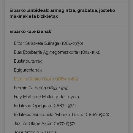
Eibarko lanbideak: armagintza, grabatua, josteko
makinak eta bizikletak
Eibarko kale izenak
Bittor Sarasketa Suinaga (1864-1930)
Blas Etxebarria Agirregomezkorta (1892-1951)
Bustinduitarrak
Egigurentarrak
Eulojio Garate Osoro (1889-1965)
Fermín Calbetón (1853-1919)
Fray Martin de Mallea y de Loyola
Indalezio Ojanguren (1887-1972)
Indalecio Sarasqueta "Eibarko Txikito" (1860-1900)
Jazinto Olabe Azpiri (1877-1957)
Jose Antonio Gisasola