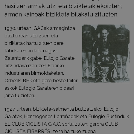
hasi zen armak utzi eta bizikletak ekoizten;
armen kainoak bizikleta bilakatu zituzten.
1930. urtean, GACak armagintza
bazterrean utzi zuen eta
bizikletak hartu zituen bere
fabrikaren ardatz nagusi.
Zalantzarik gabe, Eulojio Garate,
aitzindaria izan zen Eibarko
industriaren birmoldaketan.
Orbeak, BHk eta gero beste tailer
askok Eulogio Garateren bideari
jarraitu zioten.
1927. urtean, bizikleta-salmenta bultzatzeko, Eulojio
Garatek, Hermogenes Larrañagak eta Eulogio Bustinduik
EL CLUB CICLISTA G.A.C. sortu zuten; gerora CLUB
CICLISTA EIBARRÉS izena hartuko zuena.