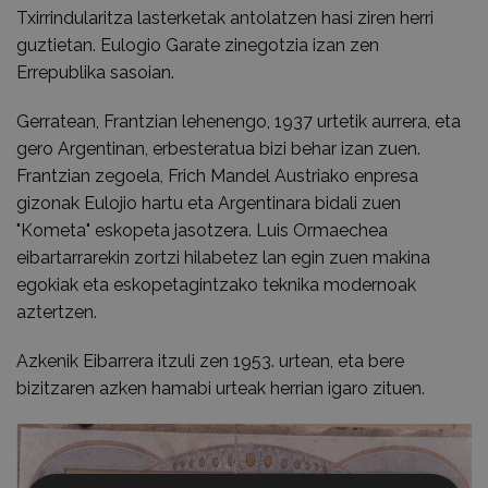
Txirrindularitza lasterketak antolatzen hasi ziren herri
guztietan. Eulogio Garate zinegotzia izan zen
Errepublika sasoian.
Gerratean, Frantzian lehenengo, 1937 urtetik aurrera, eta
gero Argentinan, erbesteratua bizi behar izan zuen.
Frantzian zegoela, Frich Mandel Austriako enpresa
gizonak Eulojio hartu eta Argentinara bidali zuen
"Kometa" eskopeta jasotzera. Luis Ormaechea
eibartarrarekin zortzi hilabetez lan egin zuen makina
egokiak eta eskopetagintzako teknika modernoak
aztertzen.
Azkenik Eibarrera itzuli zen 1953. urtean, eta bere
bizitzaren azken hamabi urteak herrian igaro zituen.