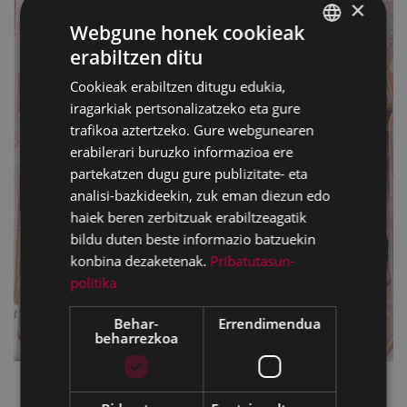
×
Webgune honek cookieak
erabiltzen ditu
BASQUE
Cookieak erabiltzen ditugu edukia,
SPANISH
iragarkiak pertsonalizatzeko eta gure
trafikoa aztertzeko. Gure webgunearen
erabilerari buruzko informazioa ere
partekatzen dugu gure publizitate- eta
analisi-bazkideekin, zuk eman diezun edo
haiek beren zerbitzuak erabiltzeagatik
bildu duten beste informazio batzuekin
konbina dezaketenak.
Pribatutasun-
politika
Behar-
Errendimendua
beharrezkoa