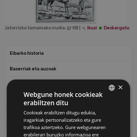
Jatorrizko tamainako irudia:
57 KB
|
Ikusi
Deskargatu
Eibarko historia
Baserriak eta auzoak
Eibarko mugarriak
×
Webgune honek cookieak
Ibilbideak
erabiltzen ditu
BASQUE
Cookieak erabiltzen ditugu edukia,
SPANISH
Ondarea: Lekuak eta Historia
iragarkiak pertsonalizatzeko eta gure
trafikoa aztertzeko. Gure webgunearen
Eibarko Eraikinak 360º
erabilerari buruzko informazioa ere