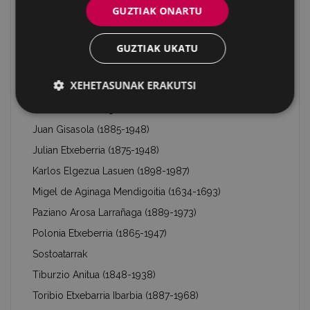
Indalezio Ojanguren (1887-1972)
GUZTIAK ONARTU
Indalecio Sarasqueta "Eibarko Txikito" (1860-1900)
Jazinto Olabe Azpiri (1877-1957)
GUZTIAK UKATU
Jose Antonio Gisasola
XEHETASUNAK ERAKUTSI
Jose Antonio Iturrioz (1851-1916)
Juan Antonio Mogel (1745-1804)
Juan Gisasola (1885-1948)
Julian Etxeberria (1875-1948)
Karlos Elgezua Lasuen (1898-1987)
Migel de Aginaga Mendigoitia (1634-1693)
Paziano Arosa Larrañaga (1889-1973)
Polonia Etxeberria (1865-1947)
Sostoatarrak
Tiburzio Anitua (1848-1938)
Toribio Etxebarria Ibarbia (1887-1968)