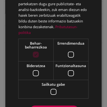
partekatzen dugu gure publizitate- eta
Eibarko eraikuntza eta monumentu nagusiak
analisi-bazkideekin, zuk eman diezun edo
haiek beren zerbitzuak erabiltzeagatik
Eibar 1346-2021
bildu duten beste informazio batzuekin
konbina dezaketenak.
Pribatutasun-
Eibarko lanbideak: armagintza, grabatua, josteko
politika
makinak eta bizikletak
Behar-
Errendimendua
beharrezkoa
Eibarko kale izenak
Bittor Sarasketa Suinaga (1864-1930)
Bideratzea
Funtzionaltasuna
Blas Etxebarria Agirregomezkorta (1892-1951)
Bustinduitarrak
Egigurentarrak
Sailkatu gabe
Eulojio Garate Osoro (1889-1965)
Fermín Calbetón (1853-1919)
Fray Martin de Mallea y de Loyola